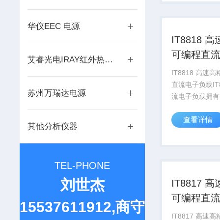
快充适配器等研
试而设计研发。.
华仪EEC 电源
IT8818 高速高精度
可编程直
艾睿光电IRAY红外热成像仪
载
IT8818 高速高精度可编程
直流电子负载IT
苏州万瑞达电源
流电子负载拥有
范围150W-10
查看详情
流测量速度均达到
其他分析仪器
测试分辨率可达
0.1mV/0.01
上升...
TEL-PHONE
刘世杰
IT8817 高速高精度
可编程直
15537611912,商守
载
IT8817 高速高精度可编程