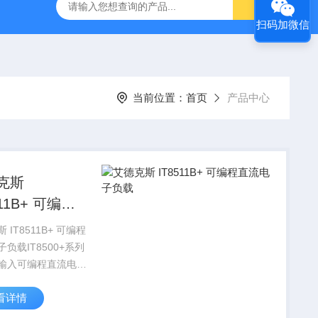
-7050E 交流电源
固纬 GSP-730 频谱分析仪
艾睿光电 C2
扫码加微信
当前位置：
首页
产品中心
克斯
1B+ 可编程
电子负载
+ 可编程
负载IT8500+系列
输入可编程直流电子
拥有高密度体积，高
看详情
和高精度，同时具有
试和自动测试等多种