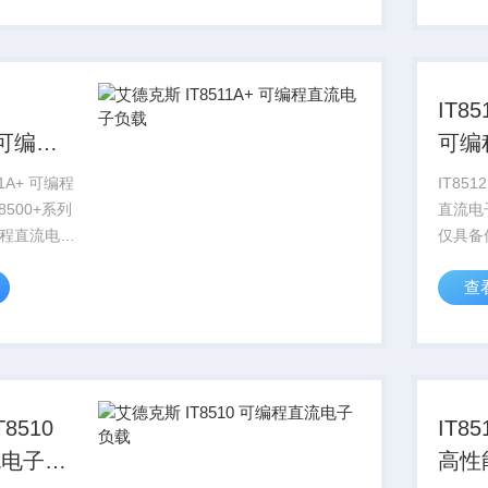
用于LED
测试功
driv...
IT851
可编
负载
载
IT8512BG+
8500+系列
直流电
程直流电子
仅具备
度体积，高
CC/C
查
，同时具有
同时提
测试等多种
CR+CC
用于LED
等复合
用于不
IT85
流电子负
高性