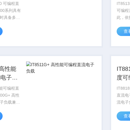
电子
IT851
500系列具有
可编程
时具备多种
此，依托
功能，满足
*的多
查
试需求：可
量测功
模式，定电
器以及
电流、定电
松实现
企业降低
IT8818
流电子负
度可
负载
IT8818B 高速高精
00G+ 高性
直流电子
子负载兼具
流电子
成双重使用
范围15
查
电源、工业
流测量
电子器件及
测试分