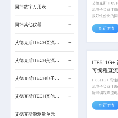
载
艾德克斯 IT8510 可编程直
固纬数字万用表
流电子负载IT8
很好性价比的同
操作模式和测试
固纬其他仪器
查看详情
客户多元化的测
编程List输出
压、定功率、定
艾德克斯ITECH直流电源
阻模式，远...
艾德克斯ITECH交流电源
IT8511G+ 高性能
可编程直
载
艾德克斯ITECH电子负载
IT8511G+ 高性能可编程直
流电子负载IT85
能可编程直流电
艾德克斯ITECH其他仪器
桌面型和系统集
查看详情
需求，专为移动
电源模块、功率
艾德克斯源测量单元