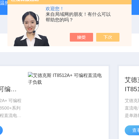
外测温热像仪
固纬 AFG-2225 双通道任意波信号发生器
APS
欢迎您！
来自局域网的朋友！有什么可以
帮助您的吗？
艾德
IT851
负载
直流
艾德克斯 IT8511B
8500+系列
直流电子
程直流电子
是单路
度体积，高
负载，
查
，同时具有
分辨率
测试等多种
动态测