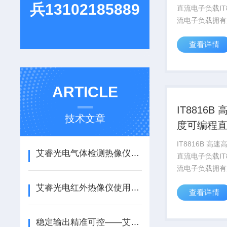
兵13102185889
直流电子负载IT
流电子负载拥有
范围150W-10
查看详情
流测量速度均达到
测试分辨率可达
0.1mV/0.01
上升...
ARTICLE
IT8816B 高速高精
技术文章
度可编程
负载
IT8816B 高速高精度可编程
艾睿光电气体检测热像仪怎么选？
直流电子负载IT
流电子负载拥有
范围150W-10
艾睿光电红外热像仪使用指南和操作要点
查看详情
流测量速度均达到
测试分辨率可达
0.1mV/0.01
稳定输出精准可控——艾德克斯电源专属应用方案