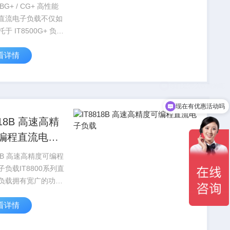
负载
3BG+ / CG+ 高性能
直流电子负载不仅如
于 IT8500G+ 负载
通道模式和内置纹波
看详情
能，无需额外的示波
通信接口卡，即可轻
上百通道的程控，为
...
现在有优惠活动吗
B 高速高精
编程直流电子
度可编程
负载IT8800系列直
负载拥有宽广的功率
0W-10KW，电压电
看详情
速度均达到50KHz，
辨率可达