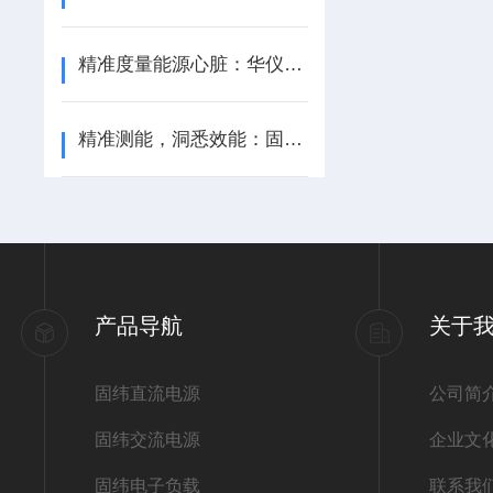
上...
精准度量能源心脏：华仪EEC综合分析仪性能深度评测
精准测能，洞悉效能：固纬功率计，电力电子测量之优选
产品导航
关于
固纬直流电源
公司简
固纬交流电源
企业文
固纬电子负载
联系我