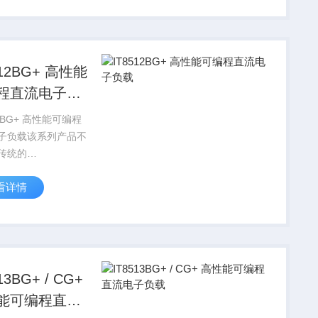
能，可应用于LED
2BG+ 高性能
程直流电子负
 高性能可编程
子负载该系列产品不
传统的
V/CR/CP 带载模式，
看详情
供
/CV+CC/CR-LED
带载模式，以广泛适
同特性待测物，在...
13BG+ / CG+
能可编程直流