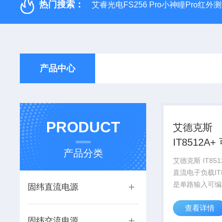
热门搜索：
艾睿光电FS256 Pro小神瞳Pro红
产品中心
PRODUCT
艾德克斯
IT8512A+ 可编程
产品分类
直流电子
艾德克斯 IT8512A+ 可编程
直流电子负载IT
是单路输入可编
固纬直流电源
负载，拥有高密
查看详情
分辨率和高精度
固纬交流电源
动态测试和自动