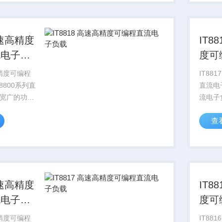
发和老化测
0.1m
..
上...
IT8817
流电子负
度可
负载
IT8817B 高速高精
8800系列直
直流电子
宽广的功率
流电子
KW，电压电
范围15
查
50KHz，
流测量
测试分
mA，测试电流
0.1m
上...
IT8816
流电子负
度可
负载
IT8816C 高速高精