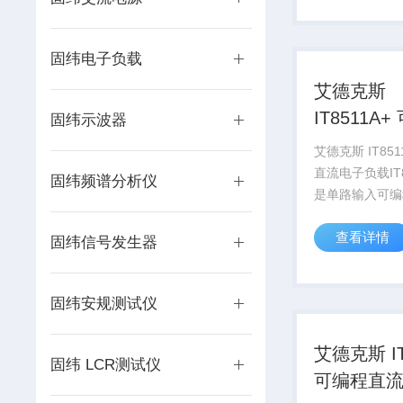
测试功能，可应
driv...
固纬电子负载
艾德克斯
IT8511A+ 可编程
固纬示波器
直流电子
艾德克斯 IT8511A+ 可编程
直流电子负载IT
固纬频谱分析仪
是单路输入可编
负载，拥有高密
查看详情
分辨率和高精度
固纬信号发生器
动态测试和自动
测试功能，可应
固纬安规测试仪
driv...
艾德克斯 IT8510
固纬 LCR测试仪
可编程直