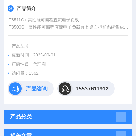
产品简介
IT8511G+ 高性能可编程直流电子负载
IT8500G+ 高性能可编程直流电子负载兼具桌面型和系统集成双
重使用需求，专为移动电源、工业电源模块、功率电子器件及快
充适配器等研发和老化测试而设计研发。该系列产品不仅具备传
产品型号：
统的 CC/CV/CR/CP 带载模式，同时提供 CR+CC/CV+CC/CR-L
更新时间：2025-09-01
ED 等复合带载模式，以广泛适用于不同特性待测物，在限制电
流过冲以及动态带载方面具备优异的表现。
厂商性质：代理商
访问量：1362
产品咨询
15537611912
产品分类
相关文章