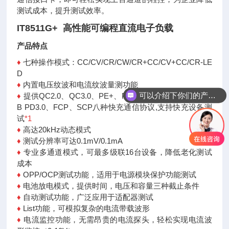
测试成本，提升测试效率。
IT8511G+ 高性能可编程直流电子负载
产品特点
♦
七种操作模式：CC/CV/CR/CW/CR+CC/CV+CC/CR-LE
D
♦
内置电压纹波和电流纹波量测功能
可以介绍下你们的产品么
♦
提供QC2.0、QC3.0、PE+、PE2.0+、USB PD2.0、US
B
PD3.0、FCP、SCP八种快充通信协议,支持快充设备测
试
*1
♦
高达20kHz动态模式
♦
测试分辨率可达0.1mV/0.1mA
♦
专业多通道模式，可最多级联16台设备，降低老化测试
成本
♦
OPP/OCP测试功能，适用于电源模块保护功能测试
♦
电池放电模式，提供时间，电压和容量三种截止条件
♦
自动测试功能，广泛应用于适配器测试
♦
List功能，可模拟复杂的电流带载波形
♦
电流监控功能，无需昂贵的电流探头，轻松实现电流波