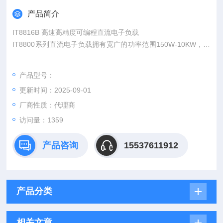
产品简介
IT8816B 高速高精度可编程直流电子负载
IT8800系列直流电子负载拥有宽广的功率范围150W-10KW，电
压电流测量速度均达到50KHz，测试分辨率可达0.1mV/0.01m
A，测试电流上升速度0.001A/us~2.5A/us可调，且内置RS232/U
产品型号：
SB通讯接口，参数指标好，产品稳定性高，应用行业宽泛，能满
更新时间：2025-09-01
足各种测试需求，目前已经应用于多种要求苛刻的测试场所。
厂商性质：代理商
访问量：1359
产品咨询
15537611912
产品分类
相关文章