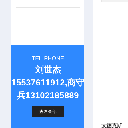
TEL-PHONE
刘世杰
15537611912,商守
兵13102185889
查看全部
艾德克斯 I