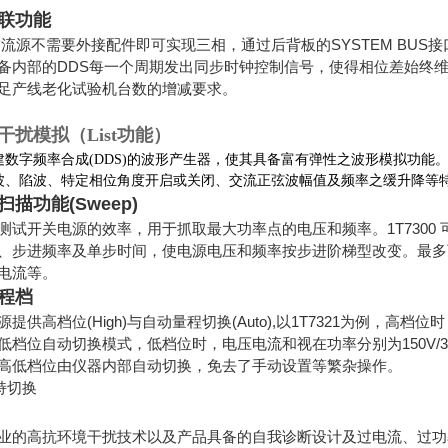
联功能
系列交流源不需要外接配件即可实现三相，通过后背板的SYSTEM B
备内部的DDS每一个周期发出同步时钟控制信号，使得相位差始终维持
足产线老化试验机台数的增减要求。
干扰模拟（List功能）
列内建数字频率合成(DDS)的波形产生器，使其具备富有弹性之波形模拟
波、陷波、特定相位角度开启或关闭、交流正弦波幅值及频率之缓升降等
描功能(Sweep)
测试开关电源的效率，用于抓取最大功率点的电压和频率。1T7300
、步进频率及单步时间，使电源电压和频率按步进阶梯型改变。最多
电流等。
程档
电源提供高档位(High)与自动量程切换(Auto),以1T7321为例，高档位
低档位自动切换模式，低档位时，电压电流和视在功率分别为150V/3
高低档位由仪器内部自动切换，免去了手动设置等繁杂操作。
支持切换
H专业的高抗环境干扰技术以及产品具备的自我诊断设计及过电流、过