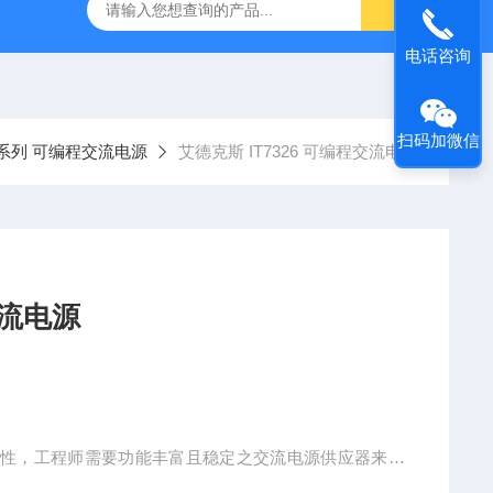
-7050E 交流电源
固纬 GSP-730 频谱分析仪
艾睿光电 C2
电话咨询
扫码加微信
00系列 可编程交流电源
艾德克斯 IT7326 可编程交流电源
编程交流电源
特性，工程师需要功能丰富且稳定之交流电源供应器来仿
是这方面的解决方案，可提供模拟多种正常及异常的交流电输