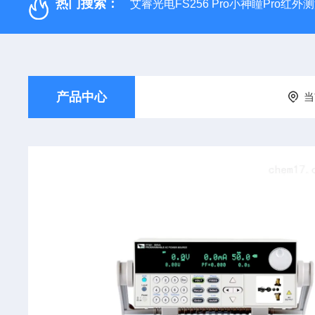
热门搜索：
艾睿光电FS256 Pro小神瞳Pro红
产品中心
当