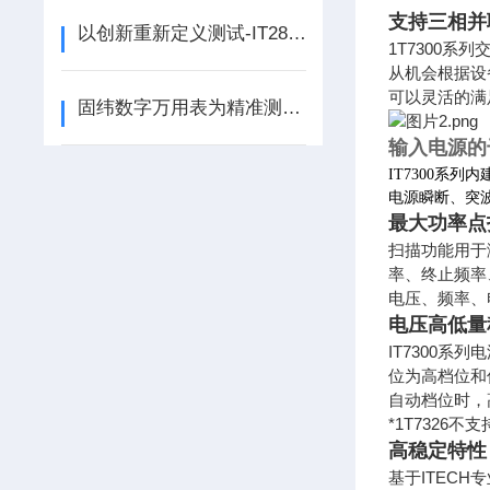
支持三相并
以创新重新定义测试-IT2800高精密源测量单元全新上市
1T7300
从机会根据设
可以灵活的满
固纬数字万用表为精准测量与故障排查助力
输入电源的
IT7300系
电源瞬断、突
最大功率点扫
扫描功能用于
率、终止频率
电压、频率、
电压高低量
IT7300系列
位为高档位和
自动档位时，
*1T7326不
高稳定特性
基于ITEC