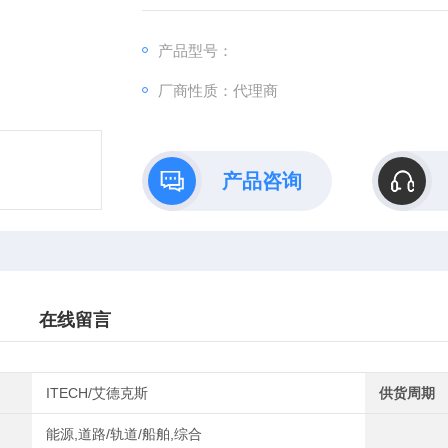
入情况，并量测待测物的重要电性能参数。这
明、研发质检单位的规格验证到实验室测试使
产品型号：
厂商性质：代理商
产品咨询
在线留言
ITECH/艾德克斯
供货周期
能源,道路/轨道/船舶,综合