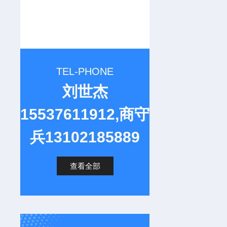
TEL-PHONE
刘世杰
15537611912,商守
兵13102185889
查看全部