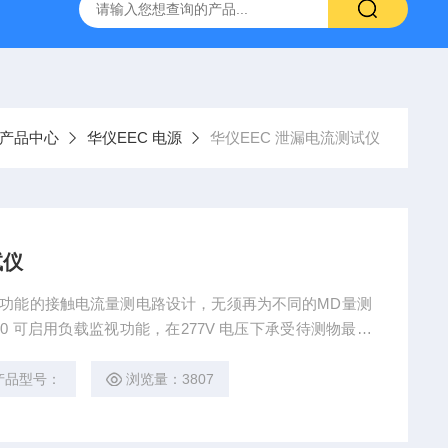
-7050E 交流电源
固纬 GSP-730 频谱分析仪
艾睿光电 C2
产品中心
华仪EEC 电源
华仪EEC 泄漏电流测试仪
试仪
0 可启用负载监视功能，在277V 电压下承受待测物最高
SB 、RS232 、GPIB 和以太网络卡，可执行高效率的
产品型号：
浏览量：3807