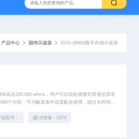
-7050E 交流电源
固纬 GSP-730 频谱分析仪
艾睿光电 C2
产品中心
固纬示波器
GDS-3000A数字存储示波器
,000个分段，可与触发条件设置配合使用，跳过长时间未
从而提供有效的内存使用方法。分段内存下还提供掩码功
超出目标范围，并可以快速搜索错误波形的时间和实际信
产品型号：
浏览量：2073