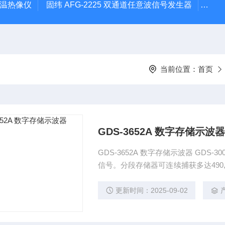
外测温热像仪
固纬 AFG-2225 双通道任意波信号发生器
APS
当前位置：
首页
GDS-3652A 数字存储示波器
GDS-3652A 数字存储示波器 GDS-3000A高达200,000 wfm/s，用户可以轻松观察到零星的异常
信号。分段存储器可连续捕获多达490
改变的波形，只记录有意义的波形，
能，允许用户快速确定大量信号是否
更新时间：2025-09-02
号。