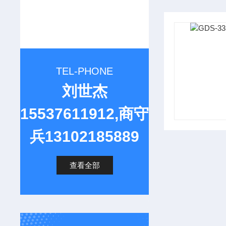
TEL-PHONE
刘世杰
15537611912,商守
兵13102185889
查看全部