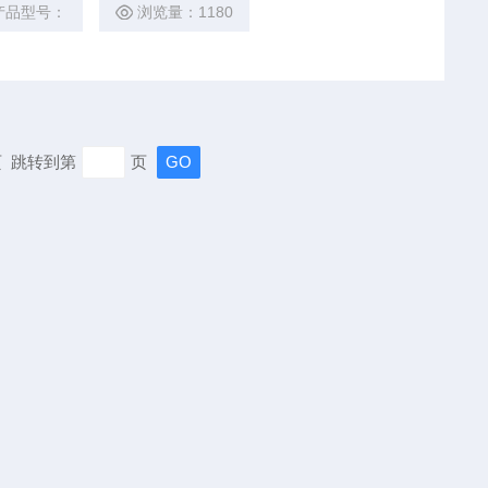
载功能是GPR-M系列的显著特点。
产品型号：
浏览量：1180
末页 跳转到第
页