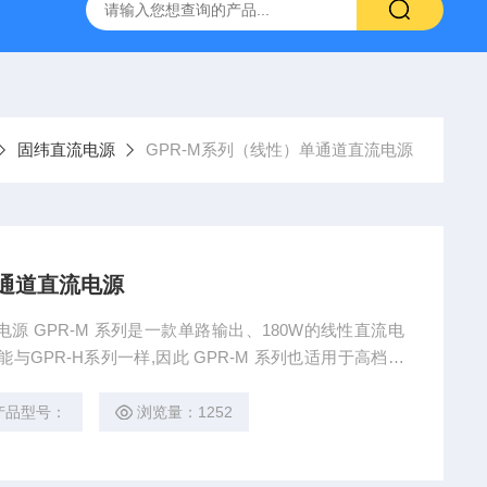
-7050E 交流电源
固纬 GSP-730 频谱分析仪
艾睿光电 C2
固纬直流电源
GPR-M系列（线性）单通道直流电源
 单通道直流电源
GPR-H系列一样,因此 GPR-M 系列也适用于高档台
载和电压调节率确保了稳定和可预测的输出。 过载和反
载功能是GPR-M系列的显著特点。
产品型号：
浏览量：1252