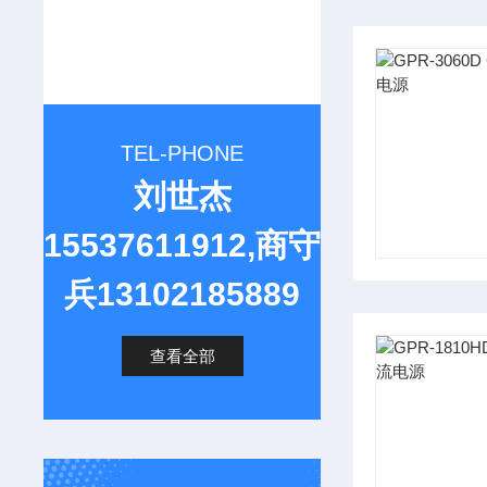
TEL-PHONE
刘世杰
15537611912,商守
兵13102185889
查看全部