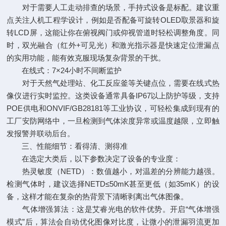
对于需要人工走动排查的场景，手持式设备是标配。建议重
点关注人机工程学设计，例如是否配备可旋转OLED取景器和旋
转LCD屏，这能让你在俯视阀门或仰视管道时轻松调整角度。同
时，双光融合（红外+可见光）和激光指示器是快速定位泄漏点
的实用功能，能有效克服现场复杂背景的干扰。
在线式：7×24小时不间断监护
对于天然气处理站、化工反应釜等关键点位，需要在线式热
像仪进行实时监控。这类设备通常具备IP67以上防护等级，支持
POE供电和ONVIF/GB28181等工业协议，可轻松集成到现有的
工厂安防网络中，一旦检测到气体浓度异常或温度越限，立即触
发报警并联动后台。
三、性能细节：看得清、测得准
在选定大类后，以下参数决定了设备的专业度：
热灵敏度（NETD）：数值越小，对温差的分辨能力越强。
检测气体时，建议选择NETD≤50mK甚至更低（如35mK）的设
备，这样才能在复杂的热背景下清晰剥离出气体图像。
气体增强算法：这是艾睿光电的软件优势。开启“气体增强
模式”后，算法会自动优化图像对比度，让微小的泄漏羽流更加