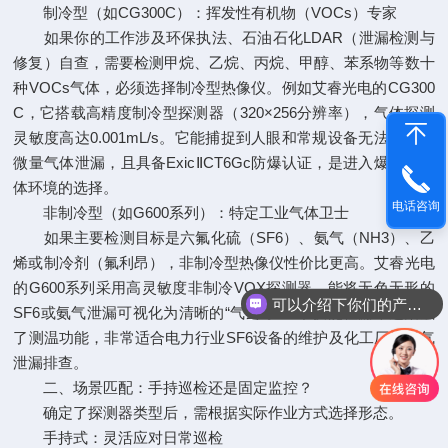
制冷型（如CG300C）：挥发性有机物（VOCs）专家
如果你的工作涉及环保执法、石油石化LDAR（泄漏检测与
修复）自查，需要检测甲烷、乙烷、丙烷、甲醇、苯系物等数十
种VOCs气体，必须选择制冷型热像仪。例如艾睿光电的CG300
C，它搭载高精度制冷型探测器（320×256分辨率），气体探测
灵敏度高达0.001mL/s。它能捕捉到人眼和常规设备无法察觉的
微量气体泄漏，且具备ExicⅡCT6Gc防爆认证，是进入爆炸性气
体环境的选择。
电话咨询
非制冷型（如G600系列）：特定工业气体卫士
如果主要检测目标是六氟化硫（SF6）、氨气（NH3）、乙
烯或制冷剂（氟利昂），非制冷型热像仪性价比更高。艾睿光电
的G600系列采用高灵敏度非制冷VOX探测器，能将无色无形的
可以介绍下你们的产品么
SF6或氨气泄漏可视化为清晰的“气云”。它不仅能检漏，还集成
了测温功能，非常适合电力行业SF6设备的维护及化工厂的氨气
泄漏排查。
二、场景匹配：手持巡检还是固定监控？
确定了探测器类型后，需根据实际作业方式选择形态。
手持式：灵活应对日常巡检