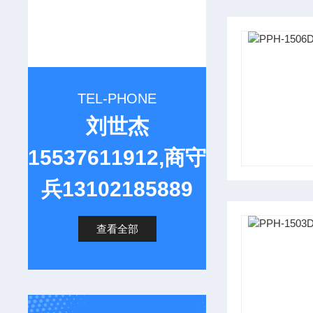
TEL-PHONE
刘世杰
15537611912,商守
兵13102185889
查看全部