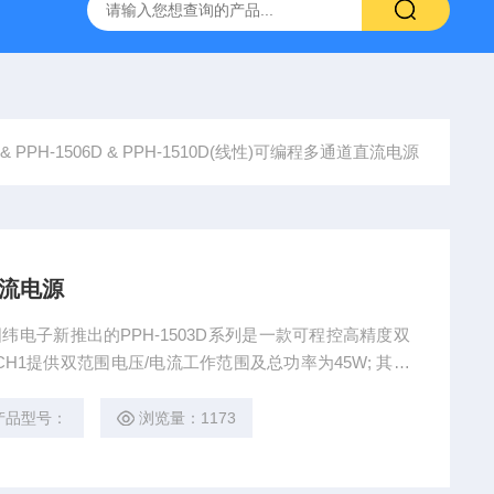
-7050E 交流电源
固纬 GSP-730 频谱分析仪
艾睿光电 C2
D & PPH-1506D & PPH-1510D(线性)可编程多通道直流电源
直流电源
 固纬电子新推出的PPH-1503D系列是一款可程控高精度双
于CH1提供双范围电压/电流工作范围及总功率为45W; 其工
 - 5A。
产品型号：
浏览量：1173