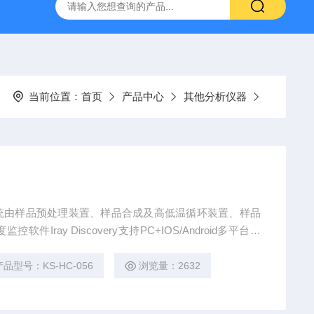
-7050E 交流电源
固纬 GSP-730 频谱分析仪
艾睿光电 C2
当前位置：
首页
产品中心
其他分析仪器
统由样品预处理装置、样品合成及高低温循环装置、样品
ray Discovery支持PC+IOS/Android多平台分
保障。 （一）样品预处理装置指标要求： 样品工作室壳
100mm 样品预处理最高温度1100℃ 样品升温速率10℃/mi
产品型号：KS-HC-056
浏览量：2632