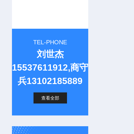
TEL-PHONE
刘世杰
15537611912,商守
兵13102185889
查看全部