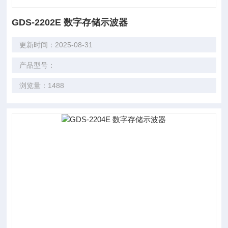
GDS-2202E 数字存储示波器
更新时间：2025-08-31
产品型号：
浏览量：1488