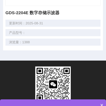
GDS-2204E 数字存储示波器
更新时间：2025-08-31
产品型号：
浏览量：1388
×