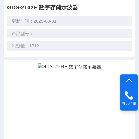
GDS-2102E 数字存储示波器
更新时间：2025-08-31
产品型号：
浏览量：1712
电话咨询