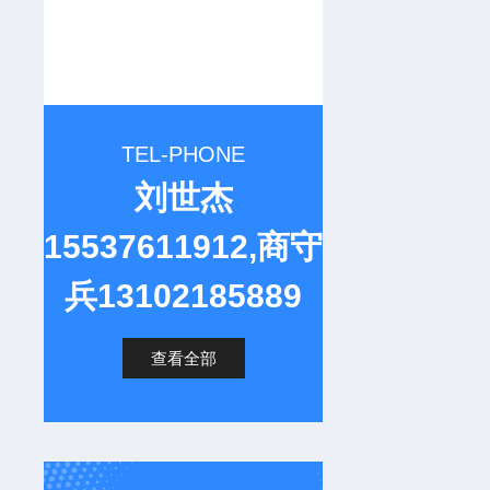
TEL-PHONE
刘世杰
15537611912,商守
兵13102185889
查看全部