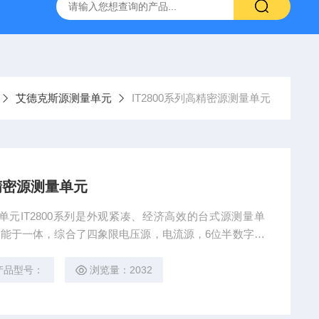
-7050E 交流电源
固纬 GSP-730 频谱分析仪
艾睿光电 C2
艾德克斯源测量单元
IT2800系列高精密源测量单元
06 高精密源测量单元
功能于一体，综合了四象限电压源，电流源，6位半数字万
电子负载功能，是半导体功率器件IV特性测试的理想选
围以及100nV到1000V的电压范围。
产品型号：
浏览量：2032