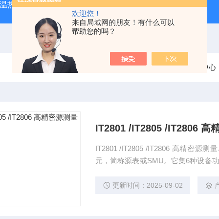
外测温热像仪
固纬 AFG-2225 双通道任意波信号发生器
APS
欢迎您！
来自局域网的朋友！有什么可以
帮助您的吗？
当前位置：
首页
产品中心
IT2801 /IT2805 /IT28
IT2801 /IT2805 /IT2806 高精密源测量单元IT2800系列是外观紧凑、经济高效的台式源测量单
元，简称源表或SMU。它集6种设备
用表、脉冲发生器、电池模拟器以及
择。全系列覆盖了10fA到10A的电流范
更新时间：2025-09-02