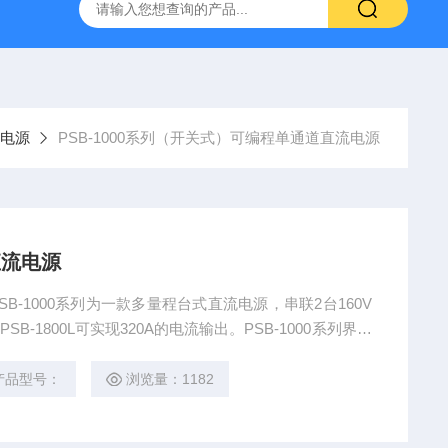
-7050E 交流电源
固纬 GSP-730 频谱分析仪
艾睿光电 C2
电源
PSB-1000系列（开关式）可编程单通道直流电源
直流电源
PSB-1000系列为一款多量程台式直流电源，串联2台160V
B-1800L可实现320A的电流输出。PSB-1000系列界面
，无需另外查阅使用手册即可清楚的显示设定条件及测量
可以轻松完成相关设定。
产品型号：
浏览量：1182