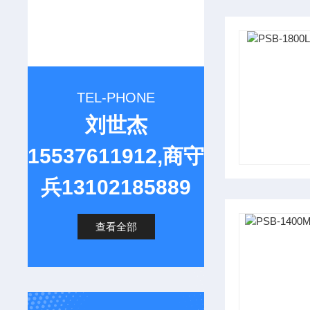
TEL-PHONE
刘世杰
15537611912,商守
兵13102185889
查看全部