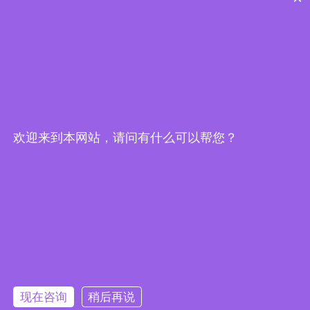
MDO-2204EC 多功能混合域示波器
更新时间：2025-08-31
产品型号：
浏览量：1334
欢迎来到本网站，请问有什么可以帮您？
下一页
末页
现在咨询
稍后再说