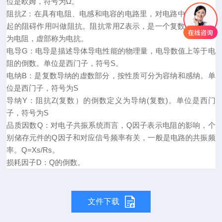
位是
欧姆
，符号为
Ω
。
阻抗
Z
：
在具有电阻、电感和
电容
的电路里，对电路中的电流所
起的阻碍作用叫做阻抗。阻抗常用
Z
表示，是一个复数，实部称
为
电阻
，虚部称为电抗
。
电导
G
：
电导是描述导体导电性能的物理量
，
电导数值上等于电
阻的倒数。单位是西门子，符号
S
。
电纳
B
：
是复数
导纳
的虚数部分，按性质可分为容纳和
感纳
。单
位是
西门子
，
符号为
S
导纳
Y
：
阻抗
Z(
复数
）
的倒数定义为导纳
(
复数
)
。
单位是
西门
子
，
符号为
S
品质因数
Q
：
对电子共振系统而言，
Q
因子
表示电阻的影响，
个
别储存元件的
Q
因子
和对应
信号频率
有关，一般是电路的
共振频
率
。
Q=Xs/Rs
。
损耗因子
D
：
Q
的倒数。
文件下载