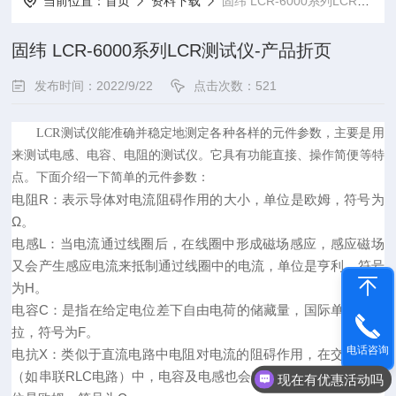
当前位置：
首页
资料下载
固纬 LCR-6000系列LCR测试仪-产品折页
固纬 LCR-6000系列LCR测试仪-产品折页
发布时间：2022/9/22
点击次数：521
LCR
测试仪能准确并稳定地测定各种各样的元件参数，主要是用
来测试电感、电容、电阻的测试仪。它具有功能直接、操作简便等特
点
。下面介绍一下简单的元件参数：
电阻
R
：
表示
导体
对
电流
阻碍作用的大小
，
单位是
欧姆
，符号为
Ω
。
电感
L
：
当电流通过线圈后，在线圈中形成
磁场
感应，感应磁场
又会产生感应电流来抵制通过线圈中的电流
，单位是亨利，符号
为
H
。
电容
C
：
是指在给定电位差下自由电荷的储藏量，国际单位是法
拉
，符号为
F
。
电话咨询
电抗
X
：
类似于直流
电路
中
电阻
对
电流
的阻碍作用，在
交流电路
（如
串联
RLC
电路
）中，
电容
及
电感
也会对电流起阻碍作用
，
单
现在有优惠活动吗