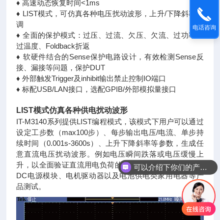
♦ 高速动态恢复时间<1ms
♦ LIST模式，可仿真各种电压扰动波形，上升/下降斜率可
调
电话咨询
♦ 全面的保护模式：过压、过流、欠压、欠流、过功率、
过温度、Foldback折返
♦ 软硬件结合的Sense保护电路设计，有效检测Sense反
接、漏接等问题，保护DUT
♦ 外部触发Trigger及inhibit输出禁止控制IO端口
♦ 标配USB/LAN接口，选配GPIB/外部模拟量接口
LIST模式仿真各种供电扰动波形
IT-M3140系列提供LIST编程模式，该模式下用户可以通过
设定工步数（max100步）、每步输出电压/电流、单步持
续时间（0.001s-3600s）、上升下降斜率等参数，生成任
意直流电压扰动波形。例如电压瞬间跌落或电压缓慢上
升，以全面验证直流用电负荷的抗干扰性能，适用于DC-
可以介绍下你们的产品么
DC电源模块、电机驱动器以及电池供电类家用电器等产
品测试。