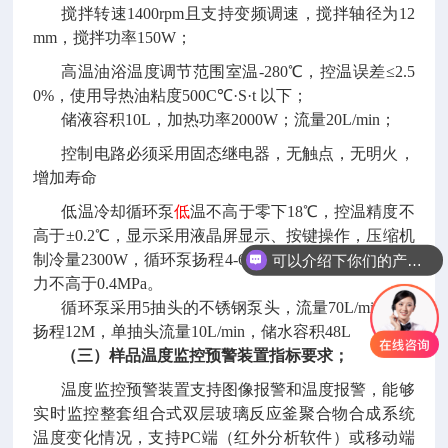
搅拌转速
1400rpm且支持变频调速，搅拌轴径为12
mm，搅拌功率150W；
高温油浴温度调节范围室温
-280℃，控温误差≤2.5
0%，使用导热油粘度500C℃·S·t 以下；
储液容积
10L，加热功率2000W；流量20L/min；
控制电路必须采用固态继电器，无触点，无明火，
增加寿命
低温冷却循环泵
低
温不高于零下
18℃，控温精度不
高于
±0.2℃，显示采用液晶屏显示、按键操作，压缩机
制冷量2300W，循环泵扬程4-6M，流量20-40L/min，压
可以介绍下你们的产品么
力不高于
0.4MPa。
循环泵采用
5抽头的不锈钢泵头，流量70L/min，且
扬程12M，单抽头流量10L/min，储水容积48L
（三）
样品温度监控预警装置指标要求；
温度监控预警装置支持图像报警和温度报警，能够
实时监控整套
组合式双层玻璃反应釜聚合物合成
系统
温度变化情况，支持
PC端（红外分析软件）或移动端