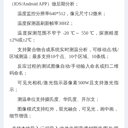
（IOS/Android APP）做后期分析；
温度监控分辨率
640*512，像元尺寸12微米；
温度探测器刷新帧率
30HZ；
温度探测范围不窄于
-20 ℃～ 550 ℃，探测精度
±2%或±2℃
；
支持
聚合物合成
系统实时测温分析，可移动点
/线/
区域测温；最多支持10个点、10个区域、10条线；
反应过程的测试图像
自动
/手动输入命名
或
扫二维
码命名
；
可见光相机
/激光指示器像素500W且支持激光指
示；
测温单位支持摄氏度、华氏度、开尔文；
图像模式支持红外，双光融合，可见光，画中画，
细节增强；