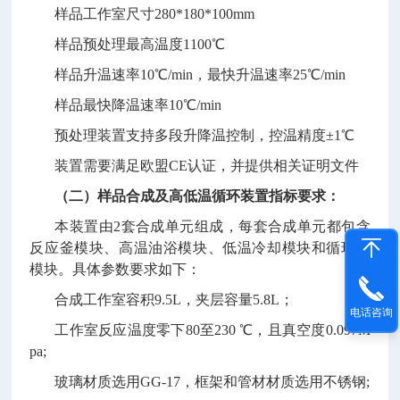
样品工作室尺寸
280*180*100mm
样品预处理最高温度
1100℃
样品升温速率
10℃/min，最快升温速率25℃/min
样品最快降温速率
10℃/min
预处理装置支持多段升降温控制，控温精度
±1℃
装置需要满足欧盟
CE认证，并提供相关证明文件
（二）
样品合成及高低温循环装置指标要求：
本装置由
2套合成单元组成，每套合成单元都包含
反应釜模块、高温油浴模块、低温冷却模块和循环泵
模块。具体参数要求如下：
合成工作室容积
9.5L，夹层容量5.8L；
电话咨询
工作室反应温度零下
80至230 ℃，且真空度0.097M
pa;
玻璃材质选用
GG-17，框架和管材材质选用不锈钢;