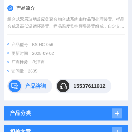
产品简介
组合式双层玻璃反应釜聚合物合成系统由样品预处理装置、样品
合成及高低温循环装置、样品温度监控预警装置组成，自定义的
温度监控软件Iray Discovery支持PC+IOS/Android多平台分析，
数据上传云盘让测试数据追溯更有保障。
产品型号：KS-HC-056
（一）样品预处理装置指标要求：
更新时间：2025-09-02
样品工作室壳体层数2层
样品工作室尺寸280*180*100mm
厂商性质：代理商
样品预处理最高温度1100℃
访问量：2635
样品升温速率10℃/min，最快升温速
产品咨询
15537611912
产品分类
相关文章