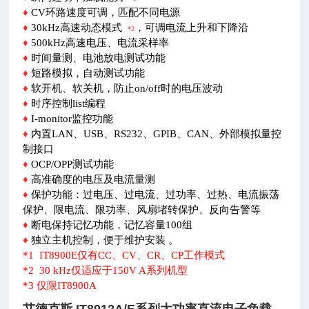
♦
CV环路速度可调，匹配不同电源
♦
30kHz高速动态模式
，可调电流上升和下降沿
*2
♦
500kHz高速电压、电流采样率
♦
时间量测、电池放电测试功能
♦
短路模拟，自动测试功能
♦
软开机、软关机，防止on/off时的电压波动
♦
时序控制list编程
♦
I-monitor监控功能
♦
内置LAN、USB、RS232、GPIB、CAN、外部模拟量控
制接口
♦
OCP/OPP测试功能
♦
高准确度的电压及电流量测
♦
保护功能：过电压、过电流、过功率、过热、电流振荡
保护、限电流、限功率、风扇堵转保护、反向告警等
♦
断电保持记忆功能，记忆容量100组
♦
独立主机控制，便于维护安装 。
*1 IT8900E仅有CC、CV、CR、CP工作模式
*2 30 kHz仅适应于150V A系列机型
*3 仅限IT8900A