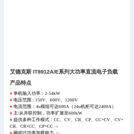
艾德克斯 IT8912A/E系列大功率直流电子负载
产品特点
♦
单机输入功率：2-54kW
♦
电压范围 : 150V、600V、1200V
♦
电流范围：4u模组可达600A（24u机柜可达2400A）
♦
主/从并联控制，功率扩展至600kW
♦
提供多种工作模式：CC、CV、CR、CP、CC+CV、CV+
CR、CR+CC、CP+CC
*1
♦
瞬间过功率加载能力
*3