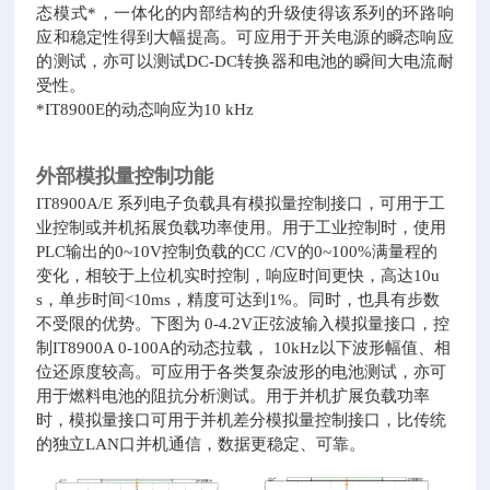
态模式*，一体化的内部结构的升级使得该系列的环路响
应和稳定性得到大幅提高。可应用于开关电源的瞬态响应
的测试，亦可以测试DC-DC转换器和电池的瞬间大电流耐
受性。
*IT8900E的动态响应为10 kHz
外部模拟量控制功能
IT8900A/E 系列电子负载具有模拟量控制接口，可用于工
业控制或并机拓展负载功率使用。
用于工业控制时，使用
PLC输出的0~10V控制负载的CC /CV的0~100%满量程的
变化，相较于上位机实时控制，响应时间更快，高达10u
s，单步时间<10ms，精度可达到1%。同时，也具有步数
不受限的优势。下图为 0-4.2V正弦波输入模拟量接口，控
制IT8900A 0-100A的动态拉载， 10kHz以下波形幅值、相
位还原度较高。可应用于各类复杂波形的电池测试，亦可
用于燃料电池的阻抗分析测试。
用于并机扩展负载功率
时，模拟量接口可用于并机差分模拟量控制接口，比传统
的独立LAN口并机通信，数据更稳定、可靠。