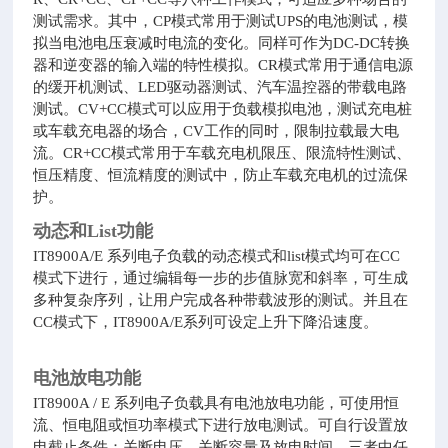
测试需求。其中，CP模式常用于测试UPS的电池测试，模
拟当电池电压衰减时电流的变化。同样可作为DC-DC转换
器和逆变器的输入端的特性模拟。CR模式常用于通信电源
的缓开机测试、LED驱动器测试、汽车温控器的带载电路
测试。CV+CC模式可以应用于负载模拟电池，测试充电桩
或车载充电器的场合，CV工作的同时，限制拉载最大电
流。CR+CC模式常用于车载充电机限压、限流特性测试、
恒压精度、恒流精度的测试中，防止车载充电机的过流保
护。
动态和List功能
IT8900A/E 系列电子负载的动态模式和list模式均可在CC
模式下进行，通过编辑每一步的步值脉宽和斜率，可生成
多种复杂序列，让用户完成各种带载波形的测试。并且在
CC模式下，IT8900A/E
系列
可设定上升下降沿速度。
电池放电功能
IT8900A / E 系列电子负载具有电池放电功能，可使用恒
流、恒电阻或恒功率模式下进行放电测试。可自行设置放
电截止条件：关断电压、关断容量及放电时间，三者中任