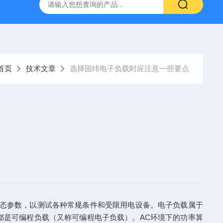
-7050E 交流电源
固纬 GSP-730 频谱分析仪
艾睿光电 C2
首页
技术文章
选择固纬电子负载时应注意一些要点
状态参数，以测试各种常规条件和受限用电设备。电子负载属于
都是可编程负载（又称可编程电子负载）。AC环境下的功率算