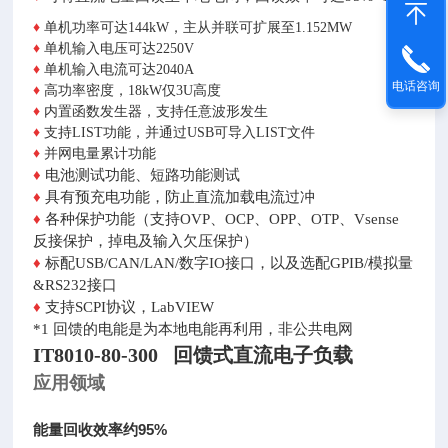
♦
单机功率可达144kW，主从并联可扩展至1.152MW
♦
单机输入电压可达2250V
♦
单机输入电流可达2040A
电话咨询
♦
高功率密度，18kW仅3U高度
♦
内置函数发生器，支持任意波形发生
♦
支持LIST功能，并通过USB可导入LIST文件
♦
并网电量累计功能
♦
电池测试功能、短路功能测试
♦
具有预充电功能，防止直流加载电流过冲
♦
各种保护功能（支持OVP、OCP、OPP、OTP、Vsense
反接保护，掉电及输入欠压保护）
♦
标配USB/CAN/LAN/数字IO接口，以及选配GPIB/模拟量
&RS232接口
♦
支持SCPI协议，LabVIEW
*1 回馈的电能是为本地电能再利用，非公共电网
IT8010-80-300 回馈式直流电子负载
应用领域
能量回收效率约95%