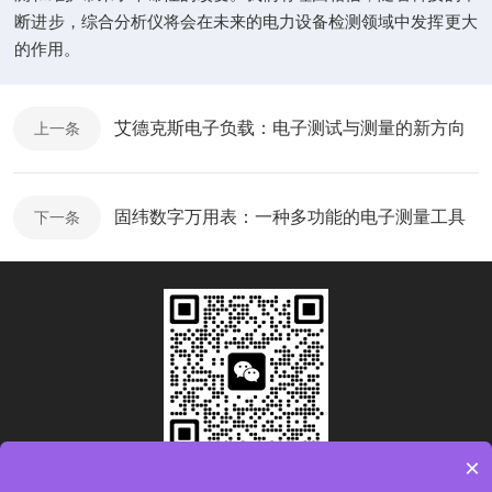
断进步，综合分析仪将会在未来的电力设备检测领域中发挥更大
的作用。
艾德克斯电子负载：电子测试与测量的新方向
上一条
固纬数字万用表：一种多功能的电子测量工具
下一条
×
扫码加微信