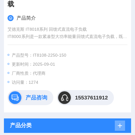
载
产品简介
艾德克斯 IT8018系列 回馈式直流电子负载
IT8000系列是一款紧凑型大功率能量回馈式直流电子负载，既能
模拟各种负载特性，又能将电能回馈电网，不但为用户节省了用
电和散热成本，同时也符合节能环保的需求。采用模块化高功率
产品型号：IT8108-2250-150
密度设计，3U体积内可提供高达18kW的功率吸收，通过主从并
更新时间：2025-09-01
联、主动均流，可将功率扩展至1.152MW，特别适用于大功率电
源、蓄电池、光伏电池、电动汽车、储能系统等测试领域。
厂商性质：代理商
访问量：1274
产品咨询
15537611912
产品分类