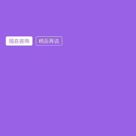
请输入计算结果（填写阿拉伯数字），如：三加四=7
现在咨询
稍后再说
扫码加微信
Copyright © 2026青岛康思电子科技有限公司版权所有
备案
号：鲁ICP备2024093783号-1