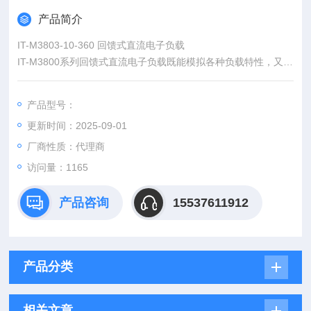
产品简介
IT-M3803-10-360 回馈式直流电子负载
IT-M3800系列回馈式直流电子负载既能模拟各种负载特性，又能
将电能无污染的回馈电网，不但为用户节省了用电和散热成本，
同时也符合节能环保的需求。具备高精度的输出和量测，并且针
产品型号：
对测试做了多项安全设计，适合用于5G通信及数据中心、工业元
更新时间：2025-09-01
器件、老化测试、光伏储能、功率优化器等多个测试领域。
厂商性质：代理商
访问量：1165
产品咨询
15537611912
产品分类
相关文章