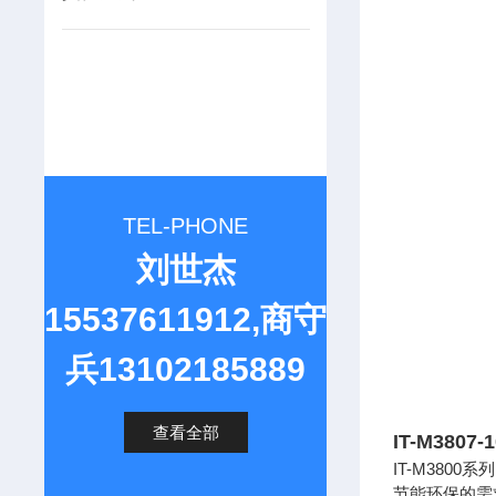
TEL-PHONE
刘世杰
15537611912,商守
兵13102185889
查看全部
IT-M380
IT-M38
节能环保的需