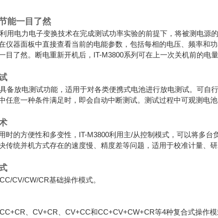
节能一目了然
00系列利用电力电子变换技术在完成测试功率实验的前提下，将被测电
在仪器面板中直接查看当前的电能参数，包括每相的电压、频率和功
一目了然。断电重新开机后，IT-M3800系列可在上一次关机前的电
试
00系列具备放电测试功能，适用于对各类便携式电池进行放电测试。可
中任意一种条件满足时，即会自动中断测试。测试过程中可观测电池
术
用时的方便性和多变性，IT-M3800利用主/从控制模式，可以将
决传统并机方式存在的速度慢、精度差等问题，适用于校准计量、研
式
具备CC/CV/CW/CR基础操作模式。
0具备CC+CR、CV+CR、CV+CC和CC+CV+CW+CR等4种复合