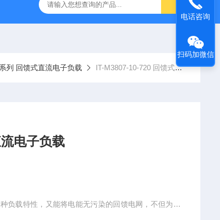
-7050E 交流电源
固纬 GSP-730 频谱分析仪
艾睿光电 C2
电话咨询
扫码加微信
800系列 回馈式直流电子负载
IT-M3807-10-720 回馈式直流电子负载
0-720 回馈式直流电子负载
模拟各种负载特性，又能将电能无污染的回馈电网，不但为用
环保的需求。具备高精度的输出和量测，并且针对测试做