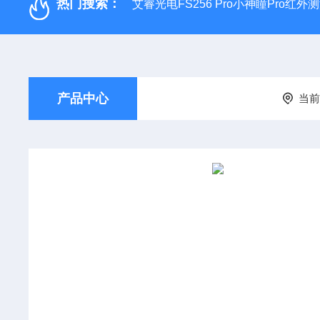
热门搜索：
艾睿光电FS256 Pro小神瞳Pro红
产品中心
当