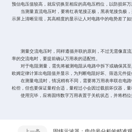
预估电压值较高，就应切换至相应的高电压档位，以防损坏万
当测量直流电压时，要将红表笔接正极，黑表笔接负极，这
示屏上清晰呈现，其高精度的显示让人对电路中的电势差了如
测量交流电压时，同样遵循并联的原则，不过无需像直流那
率的交流电时，要提前确认万用表的适配性。
对于电阻测量，需先将被测电阻从电路中拆下或确保其至少
欧姆定律计算出电阻值并显示，为判断电阻好坏、筛选元件提
在测量电流时，情况稍有不同，需要将万用表串联在电路中
松些，但也要保证量程合适，量程过小会因过载损坏仪器，量
使用完毕，应将固纬数字万用表置于关机状态，并将档位拨
上一条
固纬示波器：电信号分析的精准