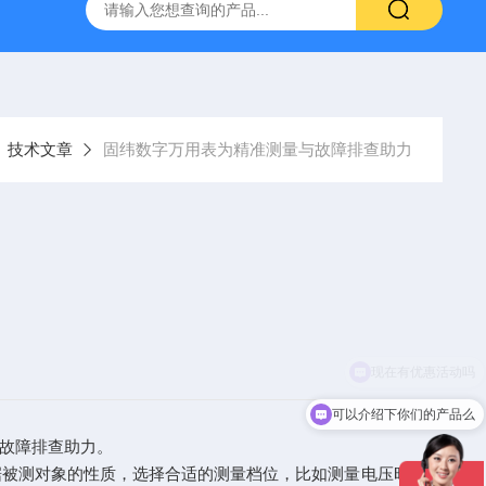
-7050E 交流电源
固纬 GSP-730 频谱分析仪
艾睿光电 C2
技术文章
固纬数字万用表为精准测量与故障排查助力
可以介绍下你们的产品么
故障排查助力。
被测对象的性质，选择合适的测量档位，比如测量电压时，若