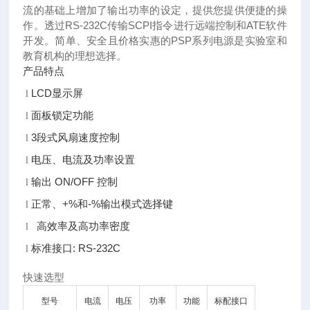
流的基础上增加了输出功率的设定，提供您提供便捷的操
作。透过RS-232C传输SCPI指令进行远端控制和ATE软件
开发。简单、安全且价格实惠的PSP系列电源是实验室和
教育机构的理想选择。
产品特点
LCD显示屏
l
面板锁定功能
l
3段式风扇速度控制
l
电压、电流及功率设置
l
输出 ON/OFF 控制
l
正常、+%和-%输出模式选择键
l
高效率及高功率密度
l
标准接口: RS-232C
l
快速选型
型号
电流
电压
功率
功能
标配接口