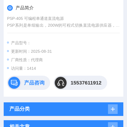
产品简介
PSP-405 可编程单通道直流电源
PSP系列是单组输出，200W的可程式切换直流电源供应器，过
电压，过电流和过温度保护可以使PSP电源和负载免受意外损
害。大的LCD显示幕可以同时显示输出值和参数设定值，面板锁
产品型号：
定功能可以避免错误操作，在电压和电流的基础上增加了输出功
更新时间：2025-08-31
率的设定，提供您提供便捷的操作。透过RS-232C传输SCPI指
令进行远端控制和ATE软件开发。
厂商性质：代理商
访问量：1414
产品咨询
15537611912
产品分类
相关文章