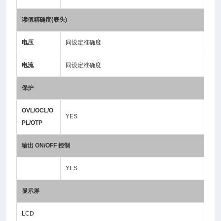
读值精确度(表头)
电压
同设定准确度
电流
同设定准确度
保护
OVL/OCL/O
YES
PL/OTP
输出 ON/OFF 控制
YES
显示屏
LCD