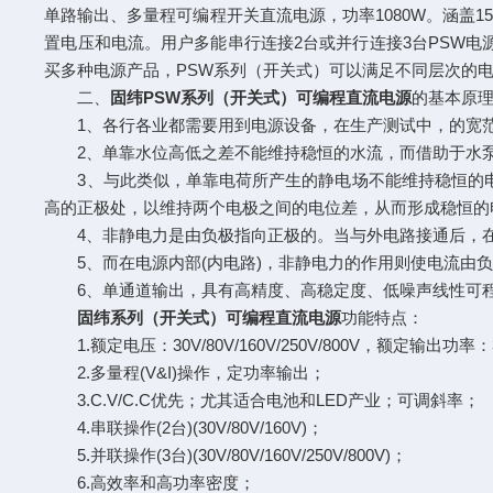
单路输出、多量程可编程开关直流电源，功率1080W。涵盖15种机
置电压和电流。用户多能串行连接2台或并行连接3台PSW
买多种电源产品，PSW系列（开关式）可以满足不同层次的
二、
固纬PSW系列（开关式）可编程直流电源
的基本原
1、各行各业都需要用到电源设备，在生产测试中，的宽范
2、单靠水位高低之差不能维持稳恒的水流，而借助于水泵
3、与此类似，单靠电荷所产生的静电场不能维持稳恒的电流
高的正极处，以维持两个电极之间的电位差，从而形成稳恒的
4、非静电力是由负极指向正极的。当与外电路接通后，在电
5、而在电源内部(内电路)，非静电力的作用则使电流由负
6、单通道输出，具有高精度、高稳定度、低噪声线性可程
固纬系列（开关式）可编程直流电源
功能特点：
1.额定电压：30V/80V/160V/250V/800V，额定输出功率：
2.多量程(V&I)操作，定功率输出；
3.C.V/C.C优先；尤其适合电池和LED产业；可调斜率；
4.串联操作(2台)(30V/80V/160V)；
5.并联操作(3台)(30V/80V/160V/250V/800V)；
6.高效率和高功率密度；