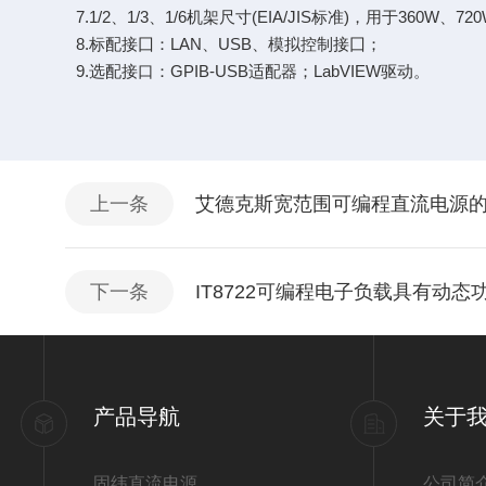
7.1/2、1/3、1/6机架尺寸(EIA/JIS标准)，用于360W、72
8.标配接囗：LAN、USB、模拟控制接囗；
9.选配接口：GPIB-USB适配器；LabVIEW驱动。
上一条
艾德克斯宽范围可编程直流电源
下一条
IT8722可编程电子负载具有动
产品导航
关于
固纬直流电源
公司简