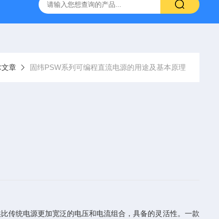
-7050E 交流电源
固纬 GSP-730 频谱分析仪
艾睿光电 C2
术文章
固纬PSW系列可编程直流电源的用途及基本原理
比传统电源更加宽泛的电压和电流组合，具备的灵活性。
一款