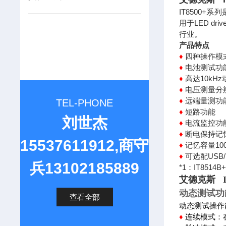
IT8500
用于LED 
行业。
产品特点
四种操作模
♦
电池测试功
♦
高达10kH
♦
电压测量分辨率
♦
远端量测功
♦
TEL-PHONE
短路功能
♦
刘世杰
电流监控功
♦
断电保持记
♦
15537611912,商守
记忆容量10
♦
可选配USB/
♦
兵13102185889
*1：IT8514B
艾德克斯 I
动态测试功
查看全部
动态测试操作
♦
连续模式：