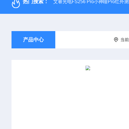
热门搜索：
艾睿光电FS256 Pro小神瞳Pro红
产品中心
当