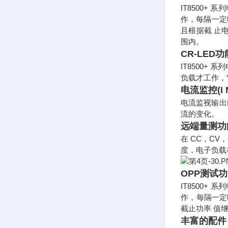
IT8500+
作，每隔一定
且根据截 止
围内。
CR-LED
IT8500
负载才工作，*
电流监控(I M
电流监视输出
流的变化。
远端量测功
在 CC，C
度，电子负载
OPP测试
IT8500+
作，每隔一定
截止功率 值
丰富的配件