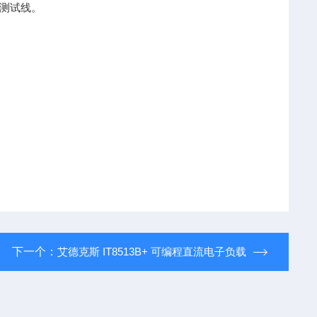
测试线。
下一个：
艾德克斯 IT8513B+ 可编程直流电子负载