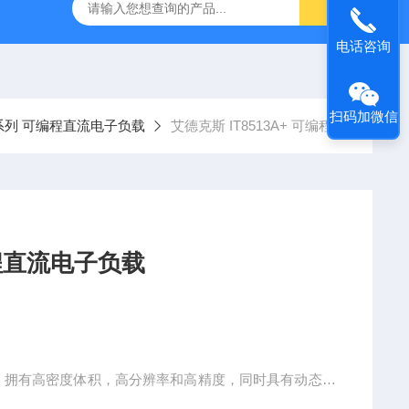
-7050E 交流电源
固纬 GSP-730 频谱分析仪
艾睿光电 C2
电话咨询
扫码加微信
0+系列 可编程直流电子负载
艾德克斯 IT8513A+ 可编程直流电子负载
+ 可编程直流电子负载
负载，拥有高密度体积，高分辨率和高精度，同时具有动态测
driver测试，开关电源测试，电池性能检测等多个行业领