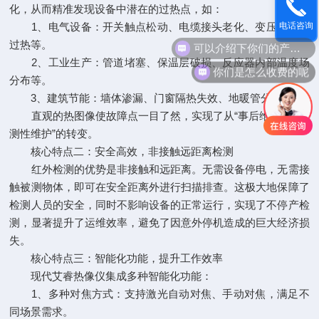
化，从而精准发现设备中潜在的过热点，如：
1、电气设备：开关触点松动、电缆接头老化、变压器套管
电话咨询
可以介绍下你们的产品么
过热等。
2、工业生产：管道堵塞、保温层破损、反应器内部温度场
你们是怎么收费的呢
分布等。
3、建筑节能：墙体渗漏、门窗隔热失效、地暖管分布等。
直观的热图像使故障点一目了然，实现了从“事后维修”到“预
测性维护”的转变。
核心特点二：安全高效，非接触远距离检测
红外检测的优势是非接触和远距离。无需设备停电，无需接
触被测物体，即可在安全距离外进行扫描排查。这极大地保障了
检测人员的安全，同时不影响设备的正常运行，实现了不停产检
测，显著提升了运维效率，避免了因意外停机造成的巨大经济损
失。
核心特点三：智能化功能，提升工作效率
现代艾睿热像仪集成多种智能化功能：
1、多种对焦方式：支持激光自动对焦、手动对焦，满足不
同场景需求。