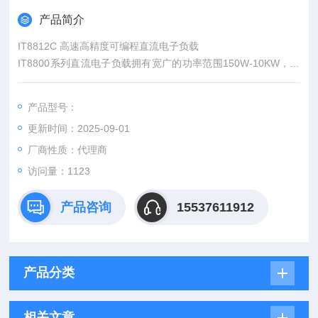
产品简介
IT8812C 高速高精度可编程直流电子负载
IT8800系列直流电子负载拥有宽广的功率范围150W-10KW，电
压电流测量速度均达到50KHz，测试分辨率可达0.1mV/0.01m
A，测试电流上升速度0.001A/us~2.5A/us可调，且内置RS232/U
产品型号：
SB通讯接口，参数指标好，产品稳定性高，应用行业宽泛，能满
更新时间：2025-09-01
足各种测试需求，目前已经应用于多种要求苛刻的测试场所。
厂商性质：代理商
访问量：1123
产品咨询
15537611912
产品分类
相关文章