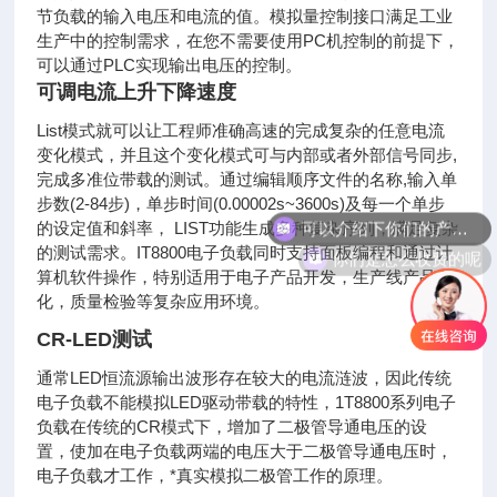
节负载的输入电压和电流的值。模拟量控制接口满足工业
生产中的控制需求，在您不需要使用PC机控制的前提下，
可以通过PLC实现输出电压的控制。
可调电流上升下降速度
List模式就可以让工程师准确高速的完成复杂的任意电流
变化模式，并且这个变化模式可与内部或者外部信号同步,
完成多准位带载的测试。通过编辑顺序文件的名称,输入单
可以介绍下你们的产品么
步数(2-84步)，单步时间(0.00002s~3600s)及每一个单步
的设定值和斜率， LIST功能生成多种复杂序列，满足复杂
你们是怎么收费的呢
的测试需求。IT8800电子负载同时支持面板编程和通过计
算机软件操作，特别适用于电子产品开发，生产线产品老
化，质量检验等复杂应用环境。
CR-LED测试
通常LED恒流源输出波形存在较大的电流涟波，因此传统
电子负载不能模拟LED驱动带载的特性，1T8800系列电子
负载在传统的CR模式下，增加了二极管导通电压的设
置，使加在电子负载两端的电压大于二极管导通电压时，
电子负载才工作，*真实模拟二极管工作的原理。