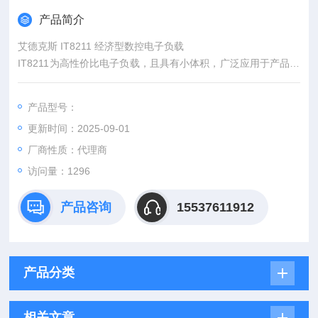
产品简介
艾德克斯 IT8211 经济型数控电子负载
IT8211为高性价比电子负载，且具有小体积，广泛应用于产品生
产线、维修等基础应用领域。该系列的分辨率为1mV/1mA，提
供准确的测试结果。该系列具备可编程性能，并可快速调用4*40
产品型号：
组记忆数据，面板功能按键和显示界面清晰明了，提供客户简捷
更新时间：2025-09-01
的操作方案，轻松并快速的完成各种复杂测试。
厂商性质：代理商
访问量：1296
产品咨询
15537611912
产品分类
相关文章