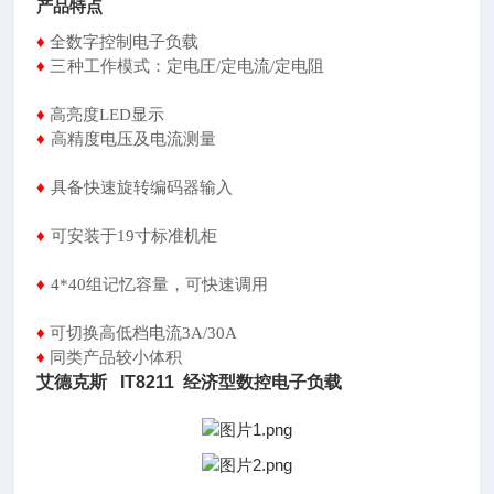
产品特点
♦
全数字控制电子负载
♦
三种工作模式：定电圧
/
定电流
/
定电阻
♦
高亮度LED显示
♦
高精度电压及电流测量
♦
具备快速旋转编码器输入
♦
可安装于19寸标准机柜
♦
4*40组记忆容量，可快速调用
♦
可切换高低档电流3A/30A
♦
同类产品较小体积
艾德克斯 IT8211 经济型数控电子负载