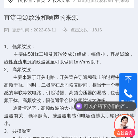
当前位置：
首页
技术文章
直流电源纹波和噪声的来源
直流电源纹波和噪声的来源
更新时间：2022-08-11
点击次数：1816
1、 低频纹波：
主要由50Hz工频及其谐波成分组成，幅值小，容易滤除，
线性直流电源的纹波甚至可以做到1mVrms以下。
2、 高频纹波：
主要来源于开关电路，开关管在导通和截止的过程中会产生
高频干扰。同时，二极管在反向恢复瞬间，相当于一个电阻和电
感的串联等效电路，引起谐振。高频变压器的漏感，也会产生高
频干扰。高频纹波，幅值通常会比低频纹波大许多。
电话咨询
可以介绍下你们的产品么
通常情况下，高频纹波的大小与开关电源的频率以及输出滤
你们是怎么收费的呢
波器有关。频率越高、滤波器电感和电容值越大，输出纹波越
小。
3、 共模噪声