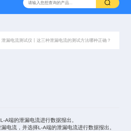
-7050E 交流电源
固纬 GSP-730 频谱分析仪
艾睿光电 C2
泄漏电流测试仪丨这三种泄漏电流的测试方法哪种正确？
L-A端的泄漏电流进行数据报出。
的泄漏电流，并选择L-A端的泄漏电流进行数据报出。