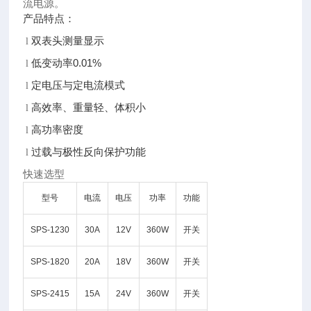
流电源。
产品特点：
双表头测量显示
l
低变动率0.01%
l
定电压与定电流模式
l
高效率、重量轻、体积小
l
高功率密度
l
过载与极性反向保护功能
l
快速选型
型号
电流
电压
功率
功能
SPS-1230
30A
12V
360W
开关
SPS-1820
20A
18V
360W
开关
SPS-2415
15A
24V
360W
开关