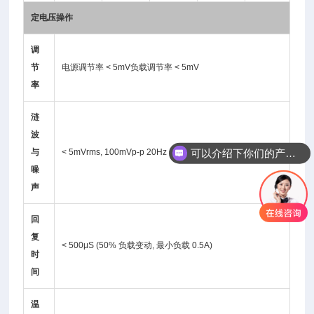
定电压操作
调
节
电源调节率 < 5mV负载调节率 < 5mV
率
涟
波
可以介绍下你们的产品么
与
< 5mVrms, 100mVp-p 20Hz ~ 20MHz
你们是怎么收费的呢
噪
声
回
复
< 500μS (50% 负载变动, 最小负载 0.5A)
时
间
温