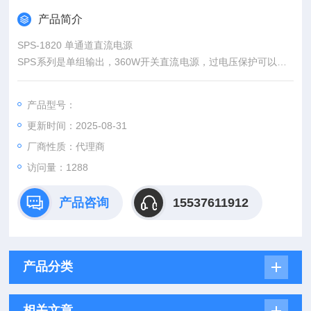
产品简介
SPS-1820 单通道直流电源
SPS系列是单组输出，360W开关直流电源，过电压保护可以使S
PS电源供应器和负载免受意外损害。0.01%低变动率，过程监测
端子可以补偿电源和负载之间的线路损失，SPS系列电源是高利
产品型号：
用率、高精度体积轻小的开关直流电源。
更新时间：2025-08-31
厂商性质：代理商
访问量：1288
产品咨询
15537611912
产品分类
相关文章