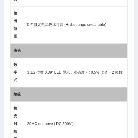
输
出
0 至额定电流连续可调 (Hi /Lo range switchable)
范
围
表头
数
字
3 1/2 位数 0.39" LED 显示；准确度 + ( 0.5% 读值 + 2 位数)
式
绝缘
机
壳
对
20MΩ or above ( DC 500V )
端