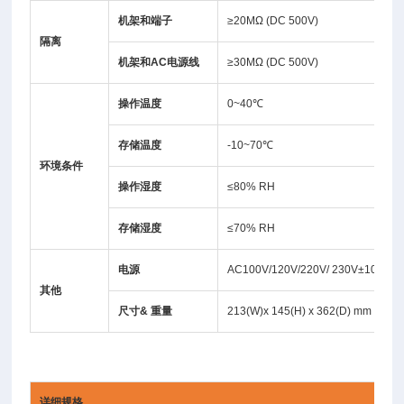
机架和端子
≥20MΩ (DC 500V)
隔离
机架和
AC
电源线
≥30MΩ (DC 500V)
操作温度
0~40℃
存储温度
-10~70℃
环境条件
操作湿度
≤80% RH
存储湿度
≤70% RH
电源
AC100V/120V/220V/ 230V±10%, 5
其他
尺寸
&
重量
213(W)x 145(H) x 362(D) mm ; 约 1
详细规格