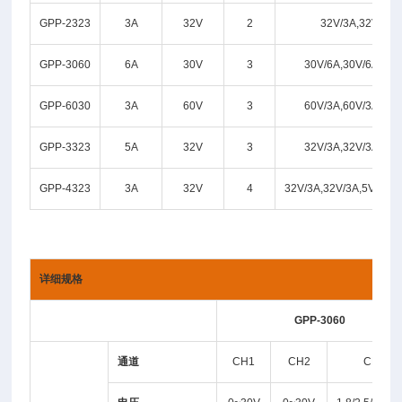
GPP-2323
3A
32V
2
32V/3A,32V/3A
GPP-3060
6A
30V
3
30V/6A,30V/6A,5V/
GPP-6030
3A
60V
3
60V/3A,60V/3A,5V/
GPP-3323
5A
32V
3
32V/3A,32V/3A,5V/
GPP-4323
3A
32V
4
32V/3A,32V/3A,5V/1A,
详细规格
GPP-3060
通道
CH1
CH2
CH3