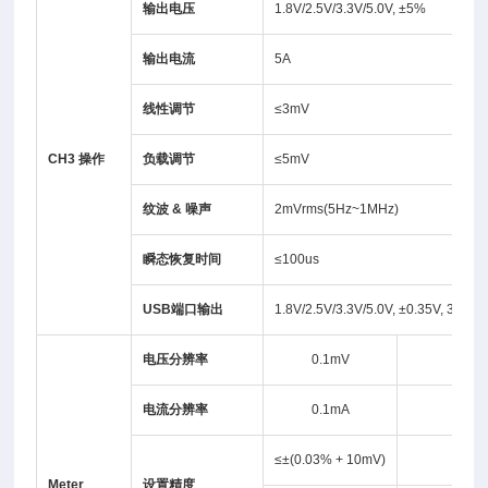
输出电压
1.8V/2.5V/3.3V/5.0V, ±5%
输出电流
5A
线性调节
≤3mV
CH3 操作
负载调节
≤5mV
纹波
&
噪声
2mVrms(5Hz~1MHz)
瞬态恢复时间
≤100us
USB
端口输出
1.8V/2.5V/3.3V/5.0V, ±0.35V, 3A
电压分辨率
0.1mV
-
电流分辨率
0.1mA
≤±(0.03% + 10mV)
-
Meter
设置精度