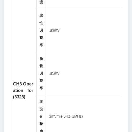
流
线
性
调
≦3mV
整
率
负
载
调
≦5mV
整
CH3 Oper
率
ation for
(3323)
纹
波
&
2mVrms(5Hz~1MHz)
噪
声