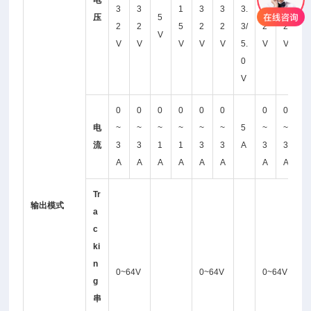
电
~
3
3
1
3
3
3.
3
3
3
压
5
2
2
5
2
2
3/
2
2
2
V
V
V
V
V
V
5.
V
V
V
0
V
0
0
0
0
0
0
0
0
0
电
~
~
~
~
~
~
5
~
~
~
流
3
3
1
1
3
3
A
3
3
6
A
A
A
A
A
A
A
A
A
Tr
输出模式
a
c
ki
n
0~64V
0~64V
0~64V
g
串