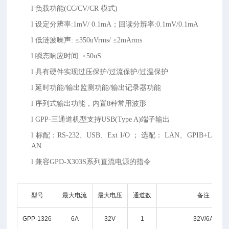
l
负载功能
(CC/CV/CR 模式)
l
设定分辨率
:1mV/ 0.1mA；回读分辨率:0.1mV/0.1mA
l
低涟波噪声
: ≤350uVrms/ ≤2mArms
l
瞬态响应时间
: ≤50uS
l
具有硬件实现过压保护
/过流保护/过温保护
l
延时功能
/输出监测功能/输出记录器功能
l
序列式输出功能，内置
8种常用波形
l
GPP-三通道机型支持USB(Type A)端子输出
l
标配：
RS-232、USB、Ext I/O ； 选配： LAN、GPIB+L
AN
l
兼容
GPD-X303S系列直流电源的指令
型号
最大电流
最大电压
通道数
备注
GPP-1326
6A
32V
1
32V/6A