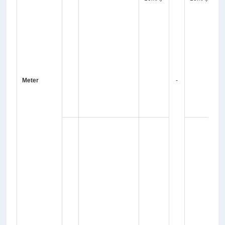
3
0
+
1
0
Meter
-
A
)
≤
±
0
0
3
+
1