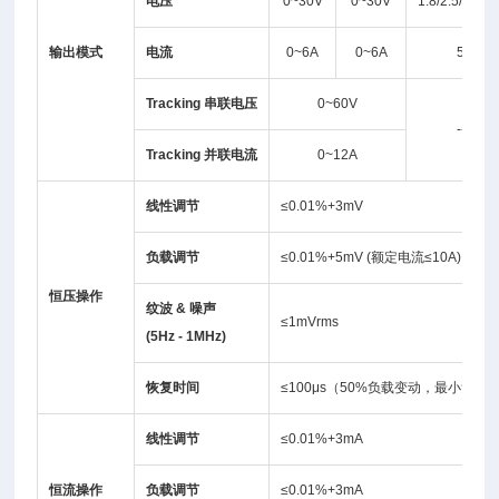
电压
0~30V
0~30V
1.8/2.5/3.3/5
输出模式
电流
0~6A
0~6A
5A
Tracking
串联电压
0~60V
----
Tracking
并联电流
0~12A
线性调节
≤0.01%+3mV
负载调节
≤0.01%+5mV (额定电流≤10A)
恒压操作
纹波
&
噪声
≤1mVrms
(5Hz - 1MHz)
恢复时间
≤100μs（50%负载变动，最小负载0.
线性调节
≤0.01%+3mA
恒流操作
负载调节
≤0.01%+3mA