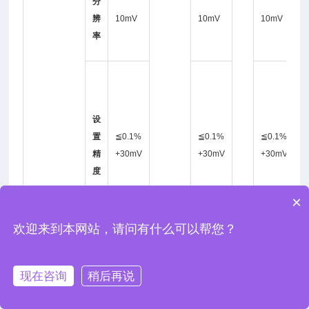
分
0
辨
10mV
10mV
10mV
率
V
0
1
设
置
≦0.1%
≦0.1%
≦0.1%
+
精
+30mV
+30mV
+30mV
3
度
0
×
V
欢迎来到本网站，请问有什么可以帮您？
0
现在咨询
稍后再说
1
回
读
≦0.1%
≦0.1%
≦0.1%