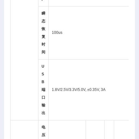
瞬
态
恢
100us
复
时
间
U
S
B
端
1.8V/2.5V/3.3V/5.0V, ±0.35V, 3A
口
输
出
电
0
压
1