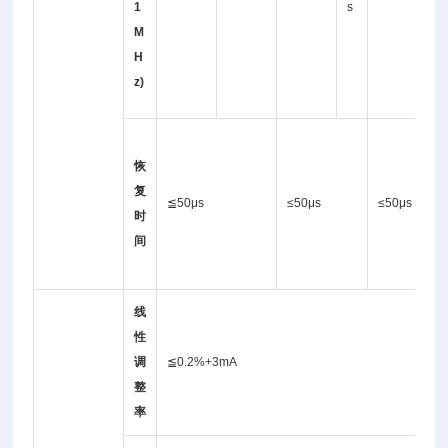
1
s
M
V
H
p
z)
p
≤
恢
1
复
0
≦50μs
≤50μs
≤50μs
时
0
间
μ
s
线
性
调
≦0.2%+3mA
整
率