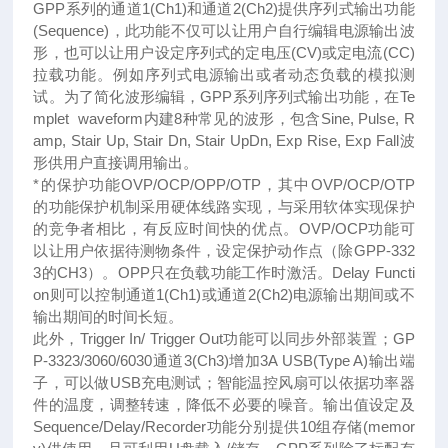
GPP系列的通道1(Ch1)和通道2(Ch2)提供序列式输出功能
(Sequence)，此功能不仅可以让用户自行编辑电源输出波
形，也可以让用户设定序列式的定电压(CV)或定电流(CC)
拉载功能。例如序列式电源输出或者动态负载的模拟测
试。为了简化波形编辑，GPP系列序列式输出功能，在Te
mplet waveform
内建8种常见的波形
，包含Sine, Pulse, R
amp, Stair Up, Stair Dn, Stair UpDn, Exp Rise, Exp Fall波
形供用户直接调用输出。
*的保护功能OVP/OCP/OPP/OTP，其中OVP/OCP/OTP
的功能
保护机制采用硬体线路实现，与采用软体实现保护
的竞争者相比，有反应时间快的优点。
OVP/OCP功能
可
以让用户依据待测物条件，设定保护动作点（除GPP-332
3的CH3）。OPP只在负载功能工作时激活。Delay Functi
on则可以控制通道1(Ch1)或通道2(Ch2)电源输出期间或不
输出期间的时间长短。
此外，Trigger In/ Trigger Out功能可以同步外部装置；GP
P-3323/3060/6030通道3(Ch3)增加3A USB(Type A)输出端
子，可以做USB充电测试；智能温控风扇可以依据功率器
件的温度，调整转速，降低不必要的噪音。输出值设定及
Sequence/Delay/Recorder功能分别提供10组存储(memor