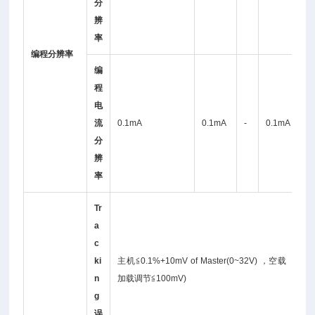
分
V
辨
率
编程分辨率
编
程
0
电
2
流
0.1mA
0.1mA
-
0.1mA
分
A
辨
率
Tr
a
c
ki
主机≦0.1%+10mV of Master(0~32V) ，空载 ，带
n
加载调节≦100mV)
g
误