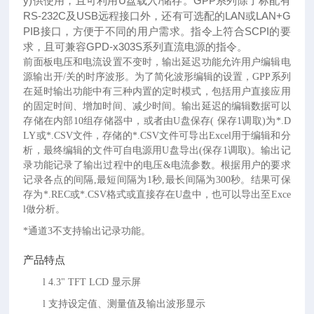
y)供使用，且可利用U盘载入/储存。GPP系列除了标配有
RS-232C及USB远程接口外，还有可选配的LAN或LAN+G
PIB接口，方便于不同的用户需求。指令上符合SCPI的要
求，且可兼容GPD-x303S系列直流电源的指令。
前面板电压和电流设置不变时，输出延迟功能允许用户编辑电
源输出开
/关的时序波形。为了简化波形编辑的设置，GPP系列
在延时输出功能中有三种内置的定时模式，包括用户直接应用
的固定时间、增加时间、减少时间。输出延迟的编辑数据可以
存储在内部10组存储器中，或者由U盘保存( 保存1调取)为*.D
LY或*.CSV文件，存储的*.CSV文件可导出Excel用于编辑和分
析，最终编辑的文件可自电源用U盘导出(保存1调取)。输出记
录功能记录了输出过程中的电压&电流参数。根据用户的要求
记录各点的间隔,最短间隔为1秒,最长间隔为300秒。结果可保
存为*.REC或*.CSV格式或直接存在U盘中，也可以导出至Exce
l做分析。
*通道3不支持输出记录功能。
产品特点
l
4.3" TFT LCD 显示屏
l
支持设定值、测量值及输出波形显示