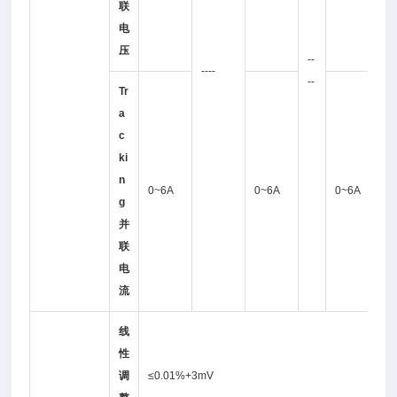
联
电
压
--
--
----
--
--
Tr
a
c
ki
n
0~6A
0~6A
0~6A
g
并
联
电
流
线
性
调
≤0.01%+3mV