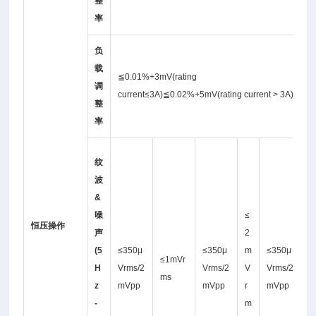
整
率
负
载
≦0.01%+3mV(rating
调
current≤3A)≦0.02%+5mV(rating current > 3A)
整
率
≤
纹
5
波
0
&
0
噪
≤
μ
恒压操作
声
2
V
(5
≤350μ
≤350μ
m
≤350μ
≤1mVr
r
H
Vrms/2
Vrms/2
V
Vrms/2
ms
z
mVpp
mVpp
r
mVpp
s/
-
m
6