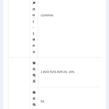
声
(5
H
≤1mVrms
z
-
1
M
H
z)
输
出
1.8V/2.5V/3.3V/5.0V, ±5%
电
压
输
出
5A
电