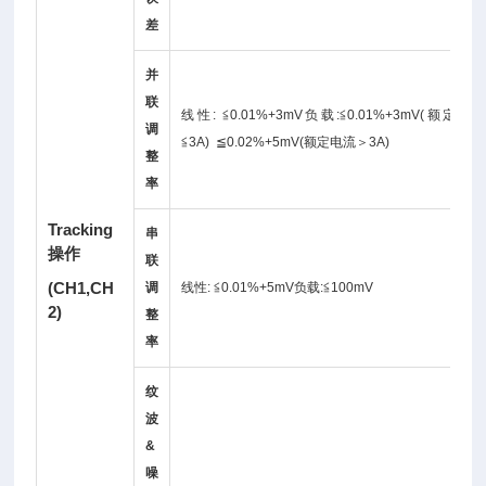
差
并
联
线性: ≦0.01%+3mV负载:≦0.01%+3mV(额定电
调
≦3A) ≦0.02%+5mV(额定电流＞3A)
整
率
Tracking
串
操作
联
(CH1,CH
调
线性: ≦0.01%+5mV负载:≦100mV
2)
整
率
纹
波
&
噪