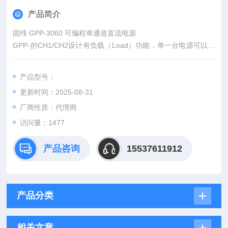
产品简介
固纬 GPP-3060 可编程单通道直流电源
GPP-的CH1/CH2设计有负载（Load）功能，单一台电源可以满
足基本电池充放电测试，通道1(Ch1)及通道2(Ch2)不仅可以提供
电源输出，而且内建定电压拉载(CV)、定电流拉载(CC)及最大1
产品型号：
KΩ定电阻拉载(CR)功能，所以用户无需另外使用电子负载进行
更新时间：2025-08-31
放电测试。
厂商性质：代理商
访问量：1477
产品咨询
15537611912
产品分类
相关文章