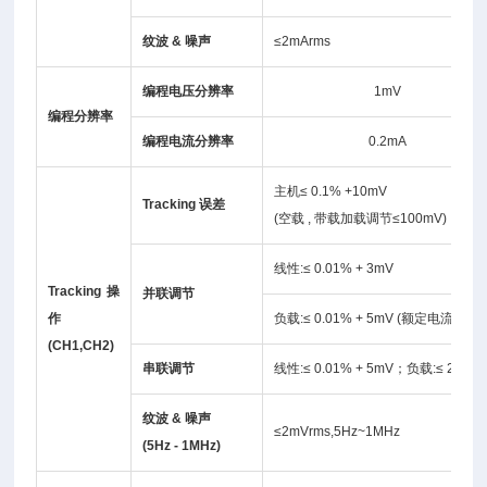
纹波
&
噪声
≤2mArms
编程电压分辨率
1mV
编程分辨率
编程电流分辨率
0.2mA
主机≤ 0.1% +10mV
Tracking
误差
(空载 , 带载加载调节≤100mV)
线性:≤ 0.01% + 3mV
Tracking操
并联调节
作
负载:≤ 0.01% + 5mV (额定电流 ≤ 10A
(CH1,CH2)
串联调节
线性:≤ 0.01% + 5mV；负载:≤ 200m
纹波
&
噪声
≤2mVrms,5Hz~1MHz
(5Hz - 1MHz)