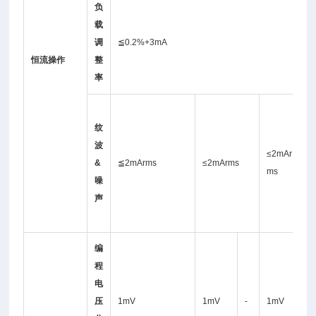
负
载
调
≦0.2%+3mA
恒流操作
整
率
≤
纹
4
波
≤2mAr
&
≦2mArms
≤2mArms
A
ms
噪
r
声
s
编
程
电
1
压
1mV
1mV
-
1mV