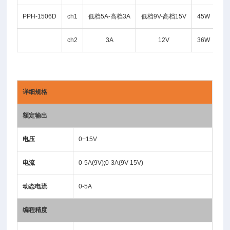
PPH-1506D
ch1
低档5A-高档3A
低档9V-高档15V
45W
线
ch2
3A
12V
36W
详细规格
额定输出
电压
0−15V
电流
0-5A(9V);0-3A(9V-15V)
动态电流
0-5A
编程精度