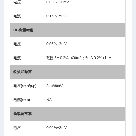
电压
0.05%+10mV
电流
0.16%+5mA
DC
测量精度
电压
0.05%+3mV
电流
范围:5A:0.2%+400uA；5mA:0.2%+1uA
纹波和噪声
电压(rms/p-p)
3mV/8mV
电流(rms)
NA
负载调节率
电压
0.01%+2mV