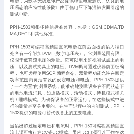
电源，为数字无线通讯产品提供峰值电流测试。优良的电
压瞬态响应特性能够防止由于低电压下降沿触发而引起的
测试中断。
PPH-1503和很多通信标准兼容，包括：GSM,CDMA,TD
MA,DECT和其他标准。
PPH-1503可编程高精度直流电源在前后面板的输入端口
处各有一个附加DVM（数字电压表）。它测量范围有限，
仅限于低直流电压的测量。它可以用来监视测试点上的电
压，以及测试夹具上的电压。DVM既可通过仪器前面板编
程，也可远程使用SCPI编程命令。双量程功能允许在额定
功率范围内灵活有效的设定电压和电流。PPH-1503提供
了一个内置*的测量系统，能准确地测量设备在不同状态下
的电池电流消耗，如通话模式，活动模式，待机模式和关
机 / 睡眠模式。为确保设备的正常运行，在这些模式中进
行的测量是至关重要的。在生产过程中的功能测试，PPH-
1503提供的电源可替代设备上的主要电池。
当输出超过额定电压和电流时，PPH-150可编程高精度直
流电源可执行在CV或CC模式。虽然DC电源可以工作在这