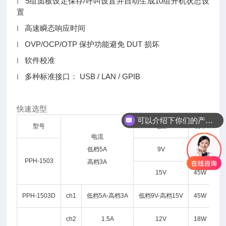
5组面板设定保存/呼叫设置并自动生成10组开机状态设
l
置
高速瞬态响应时间
l
OVP/OCP/OTP 保护功能避免 DUT 损坏
l
软件校准
l
多种标准接口： USB / LAN / GPIB
l
快速选型
可以介绍下你们的产品么
型号
电压
功率
功
你们是怎么收费的呢
电流
低档5A
9V
45W
PPH-1503
线
高档3A
15V
45W
PPH-1503D
ch1
低档5A-高档3A
低档9V-高档15V
45W
线
ch2
1.5A
12V
18W