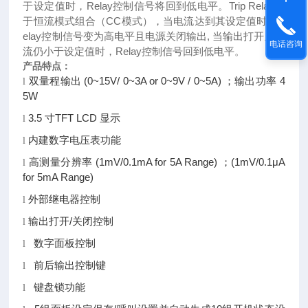
于设定值时，Relay控制信号将回到低电平。Trip Relay用
于恒流模式组合（CC模式），当电流达到其设定值时，R
elay控制信号变为高电平且电源关闭输出, 当输出打开且电
电话咨询
流仍小于设定值时，Relay控制信号回到低电平。
产品特点：
双量程输出 (0~15V/ 0~3A or 0~9V / 0~5A) ；输出功率 4
l
5W
3.5 寸TFT LCD 显示
l
内建数字电压表功能
l
高测量分辨率 (1mV/0.1mA for 5A Range) ；(1mV/0.1μA
l
for 5mA Range)
外部继电器控制
l
输出打开/关闭控制
l
数字面板控制
l
前后输出控制键
l
键盘锁功能
l