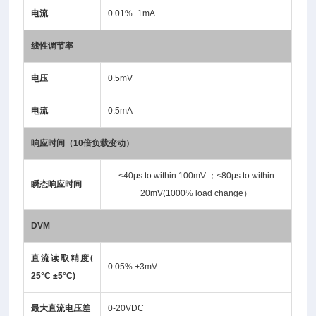
电流
0.01%+1mA
线性调节率
电压
0.5mV
电流
0.5mA
响应时间（10倍负载变动）
<40μs to within 100mV ；<80μs to within
瞬态响应时间
20mV(1000% load change）
DVM
直流读取精度
(
0.05% +3mV
25
°
C
±
5
°
C)
最大直流电压差
0-20VDC