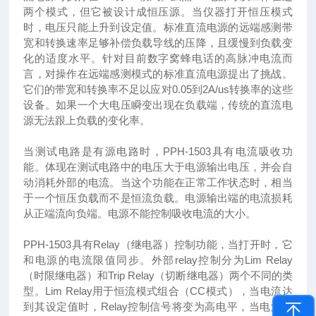
两个模式，但它被设计成恒压源。当仪器打开恒压模式
时，电压只能上升到设定值。标准直流电源的远端感测带
宽和转换速率足够补偿负载导线的压降，且缓慢到负载变
化的适度水平。针对目前数字窝蜂电话的高脉冲电流而
言，对操作在远端感测模式的标准直流电源提出了挑战。
它们的带宽和转换率不足以应对0.05到2A/us转换率的这些
设备。如果一个大电压瞬变出现在负载端，传统的直流电
源无法跟上负载的变化率。
当测试电路是有源电路时，PPH-1503具有电流吸收功
能。体现在测试电路中的电压大于电源输出电压，并会自
动消耗外部的电流。当这个功能在正常工作状态时，相当
于一个恒压负载而不是恒流负载。电源输出端的电流损耗
从正端流向负端。电源不能控制吸收电流的大小。
PPH-1503具有Relay（继电器）控制功能，当打开时，它
和电源的电流限值同步。外部relay控制分为Lim Relay
（时限继电器）和Trip Relay（切断继电器）两个不同的类
型。Lim Relay用于恒流模式组合（CC模式），当电流达
到其设定值时，Relay控制信号将变为高电平，当电流低