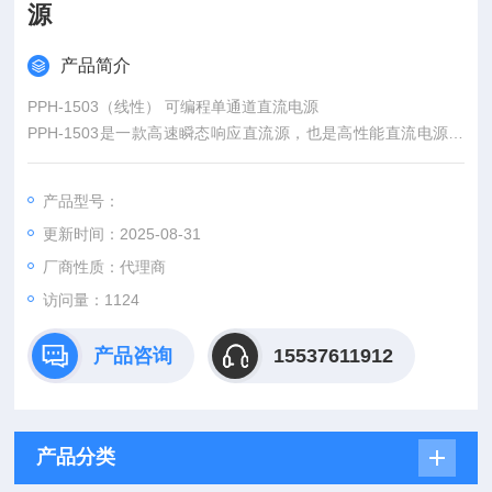
源
产品简介
PPH-1503（线性） 可编程单通道直流电源
PPH-1503是一款高速瞬态响应直流源，也是高性能直流电源，
为数字无线通讯产品提供峰值电流测试。优良的电压瞬态响应特
性能够防止由于低电压下降沿触发而引起的测试中断。
产品型号：
PPH-1503和很多通信标准兼容，包括：GSM,CDMA,TDMA,DE
更新时间：2025-08-31
CT和其他标准。
厂商性质：代理商
访问量：1124
产品咨询
15537611912
产品分类