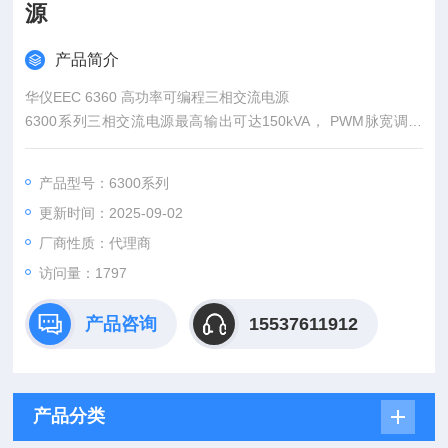
源
产品简介
华仪EEC 6360 高功率可编程三相交流电源
6300系列三相交流电源最高输出可达150kVA， PWM脉宽调变
设计实现省电与节约空间等效益。高电源功率满足工业马达，空
调系统及充电站等运转测试。6300宽广的频率输出范围也使它能
产品型号：6300系列
符合航空、军事的法规与测试需求。
更新时间：2025-09-02
厂商性质：代理商
访问量：1797
产品咨询
15537611912
产品分类