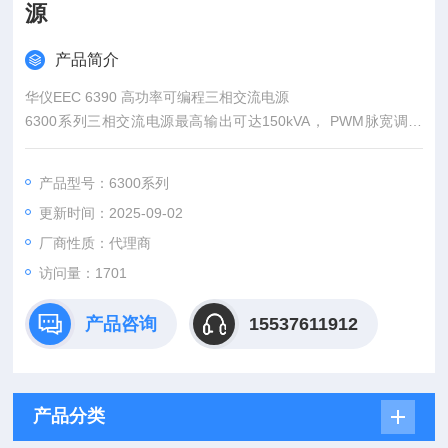
源
产品简介
华仪EEC 6390 高功率可编程三相交流电源
6300系列三相交流电源最高输出可达150kVA， PWM脉宽调变
设计实现省电与节约空间等效益。高电源功率满足工业马达，空
调系统及充电站等运转测试。6300宽广的频率输出范围也使它能
产品型号：6300系列
符合航空、军事的法规与测试需求。
更新时间：2025-09-02
厂商性质：代理商
访问量：1701
产品咨询
15537611912
产品分类