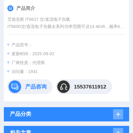
产品简介
艾德克斯 IT8627 交/直流电子负载
IT8600交/直流电子负载全系列功率范围可达14.4kVA，频率45H
z~450Hz可调。示波器显示功能，可显示电压和电流输入波形。
具有浪涌电流，峰值，有效值及PF等参数量测模式，更可量测高
产品型号：
达50次的电压谐波，分析待测物性能。内建标准LAN/USB通信接
更新时间：2025-09-02
口，提供快速稳定的通信质量。
厂商性质：代理商
访问量：1931
产品咨询
15537611912
产品分类
相关文章