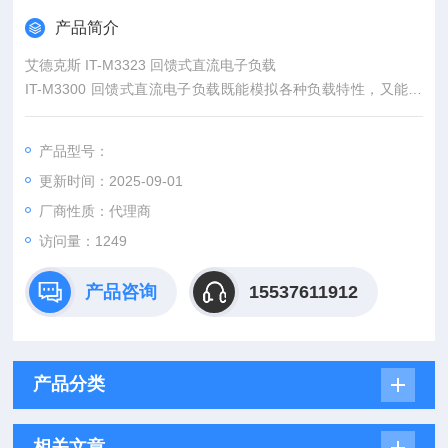
产品简介
艾德克斯 IT-M3323 回馈式直流电子负载
IT-M3300 回馈式直流电子负载既能模拟各种负载特性，又能将
电能无污染的回馈电网。采用高功率密度设计，½U的体积内可
提供高达800W的功率吸收，灵活的模组式架构，可以满足客户
产品型号：
的不同电流功率的测试需求。同时具备高精度的输出和量测，并
更新时间：2025-09-01
且针对测试做了多项安全设计，适合用于各种类型电池放电、多
通道电源、半导体老化等多个测试领域。
厂商性质：代理商
访问量：1249
产品咨询
15537611912
产品分类
相关文章