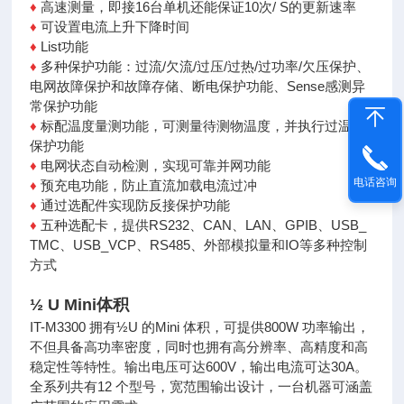
♦
高速测量，即接16台单机还能保证10次/ S的更新速率
♦
可设置电流上升下降时间
♦
List功能
♦
多种保护功能：过流/欠流/过压/过热/过功率/欠压保
护、
电网故障保护和故障存储、断电保护功能、Sense感
测异
常保护功能
♦
标配温度量测功能，可测量待测物温度，并执行过温度
保护功能
♦
电网状态自动检测，实现可靠并网功能
电话咨询
♦
预充电功能，防止直流加载电流过冲
♦
通过选配件实现防反接保护功能
♦
五种选配卡，提供RS232、CAN、LAN、GPIB、USB_
TMC、
USB_VCP、RS485、外部模拟量和IO等多种控制
方式
½ U Mini体积
IT-M3300 拥有½U 的Mini 体积，可提供800W 功率输出，
不但具备高功率密度，同时也拥有高分辨率、高精度和高
稳
定性等特性。输出电压可达600V，输出电流可达30A。
全系
列共有12 个型号，宽范围输出设计，一台机器可涵盖