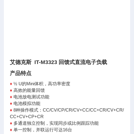
艾德克斯 IT-M3323 回馈式直流电子负载
产品特点
♦
½ U的Mini体积，高功率密度
♦
高效的能量回馈
♦
电池放电测试功能
♦
电池模拟功能
♦
8种操作模式：CC/CV/CP/CR/CV+CC/CC+CR/CV+CR/
CC+CV+CP+CR
♦
多通道独立控制，实现同步或比例跟踪功能
♦
单一控制，并联运行可达16台