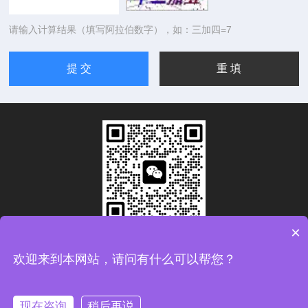
请输入计算结果（填写阿拉伯数字），如：三加四=7
×
扫码加微信
欢迎来到本网站，请问有什么可以帮您？
Copyright © 2026青岛康思电子科技有限公司版权所有
备案
号：鲁ICP备2024093783号-1
现在咨询
稍后再说