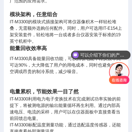
广范
围的应用需求。
模块架构，任意组合
IT-M3300的模块式插接架构可将仪器像积木一样轻松堆
叠，无需额外选
购任何配件。同时，用户可选用IT-E154上
架安装套件，轻松地将一台或者
多台仪器安装于标准的19
英寸机柜中。
能量回收效率高
可以介绍下你们的产品么
IT-M3300具备能量回收功能，可以回收电能，转换效率
高
你们是怎么收费的呢
可达90%，大大降低了用户的用电成本，同时也避免使用
空调或昂
贵的制冷系统，减少噪音。
电量累积，节能效果一目了然
IT-M3300利用电力电子变换技术在完成测试功率实验的
前
提下，将被测电源的输出能量循环再生利用。通过内部
高
速电压、电流的采样，用户可以在仪器面板中直接查看
当
前回馈总电量。
IT-M3300标配温度测量功能，通过选配温度传感器，还能
直接查看外部测量温度。