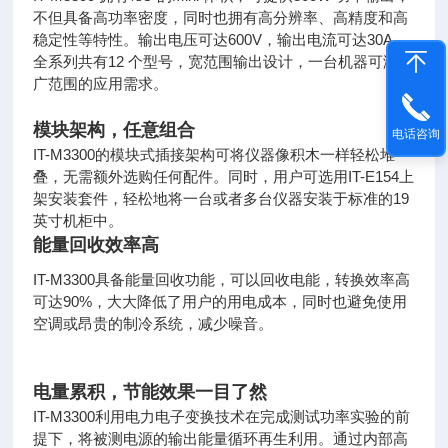
不但具备高功率密度，同时也拥有高分辨率、高精度和高
稳
定性等特性。输出电压可达600V，输出电流可达30A。
全系
列共有12 个型号，宽范围输出设计，一台机器可涵盖
广范
围的应用需求。
模块架构，任意组合
电话咨询
IT-M3300的模块式插接架构可将仪器像积木一样轻松堆
叠，无需额外选
购任何配件。同时，用户可选用IT-E154上
架安装套件，轻松地将一台或者
多台仪器安装于标准的19
英寸机柜中。
能量回收效率高
IT-M3300具备能量回收功能，可以回收电能，转换效率
高
可达90%，大大降低了用户的用电成本，同时也避免使用
空调或昂
贵的制冷系统，减少噪音。
电量累积，节能效果一目了然
IT-M3300利用电力电子变换技术在完成测试功率实验的
前
提下，将被测电源的输出能量循环再生利用。通过内部
高