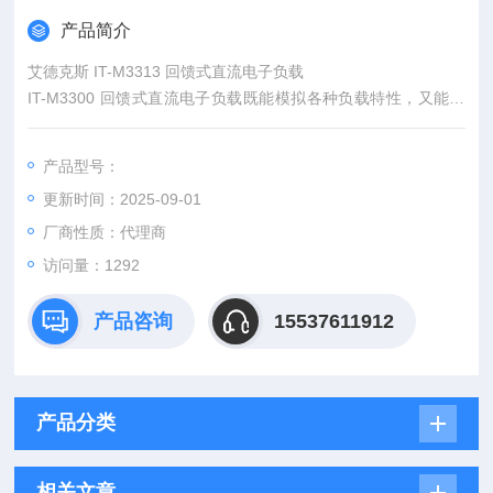
产品简介
艾德克斯 IT-M3313 回馈式直流电子负载
IT-M3300 回馈式直流电子负载既能模拟各种负载特性，又能将
电能无污染的回馈电网。采用高功率密度设计，½U的体积内可
提供高达800W的功率吸收，灵活的模组式架构，可以满足客户
产品型号：
的不同电流功率的测试需求。同时具备高精度的输出和量测，并
更新时间：2025-09-01
且针对测试做了多项安全设计，适合用于各种类型电池放电、多
通道电源、半导体老化等多个测试领域。
厂商性质：代理商
访问量：1292
产品咨询
15537611912
产品分类
相关文章