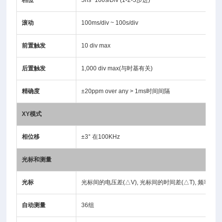
档位
5ns~100s/Div (1-2-5步进)
滚动
100ms/div ~ 100s/div
前置触发
10 div max
后置触发
1,000 div max(与时基有关)
精确度
±20ppm over any > 1ms时间间隔
XY模式
相位移
±3° 在100KHz
光标和测量
光标
光标间的电压差(△V), 光标间的时间差(△T), 频率测量(
自动测量
36组