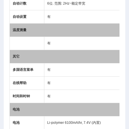
自动计数
6位. 范围: 2Hz~额定带宽
自动设置
有
温
度
测
量
有
其它
多国语言菜单
有
在线帮助
有
时间和时钟
有
电池
电池
Li-polymer 6100mA/hr, 7.4V (内置)