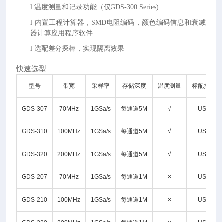
l
温度测量和记录功能（仅
GDS-300 Series)
l
内置工程计算器，
SMD电阻编码，颜色编码信息和衰减
器计算应用程序软件
l
选配差分探棒，实现隔离效果
快速选型
型号
带宽
采样率
存储深度
温度测量
标配接口
GDS-307
70MHz
1GSa/s
每通道5M
√
USB
GDS-310
100MHz
1GSa/s
每通道5M
√
USB
GDS-320
200MHz
1GSa/s
每通道5M
√
USB
GDS-207
70MHz
1GSa/s
每通道1M
×
USB
GDS-210
100MHz
1GSa/s
每通道1M
×
USB