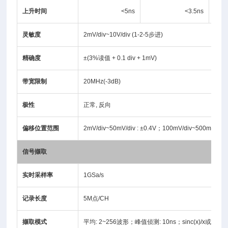
上升时间
<5ns
<3.5ns
灵敏度
2mV/div~10V/div (1-2-5步进)
精确度
±(3%读值 + 0.1 div + 1mV)
带宽限制
20MHz(-3dB)
极性
正常, 反向
偏移位置范围
2mV/div~50mV/div : ±0.4V；100mV/div~500mV/div :
信号撷取
实时采样率
1GSa/s
记录长度
5M点/CH
撷取模式
平均: 2~256波形；峰值侦测: 10ns；sinc(x)/x或ET