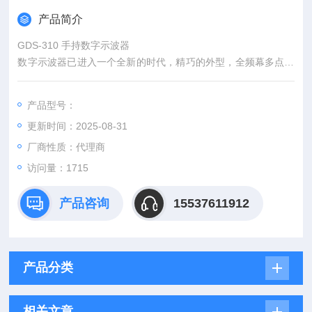
产品简介
GDS-310 手持数字示波器
数字示波器已进入一个全新的时代，精巧的外型，全频幕多点触
控操作，丰富的功能使得看似精巧的数字示波器，却具备了*的功
能，这足以轻松解决工程师所需要面对繁复的量测问题，这是固
产品型号：
纬对全新时代魅力示波器的新定义，也是它为何称之为仪器界之
更新时间：2025-08-31
霹雳娇娃的重要原因。U盘储存功能，可垂直或横向观测，亦附
带可充电锂电池，方便外出使用。
厂商性质：代理商
访问量：1715
产品咨询
15537611912
产品分类
相关文章