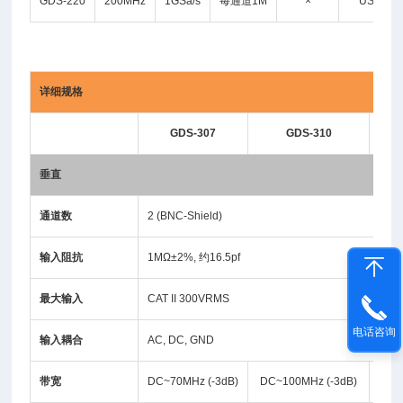
GDS-220
200MHz
1GSa/s
每通道1M
×
USB
详细规格
GDS-307
GDS-310
垂直
通道
数
2 (BNC-Shield)
输入阻
抗
1MΩ±2%, 约16.5pf
最大输入
CAT II 300VRMS
电话咨询
输入耦合
AC, DC, GND
带宽
DC~70MHz (-3dB)
DC~100MHz (-3dB)
DC~