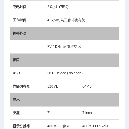
充电时间
2.0小时(75%)
工作时间
4.1小时, 与工作环境有关
探棒补偿
2V, 1KHz, 50%占空比
接口
USB
USB Device (Isolation)
内部闪存盘
120MB
64MB
64M
显示
类型
7''
7 inch
7 in
显示分辨率
480 x 800像素
480 x 800 pixels
480 