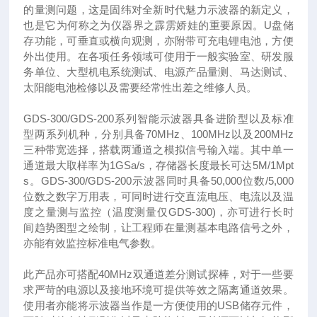
的量测问题，这是固纬对全新时代魅力示波器的新定义，
也是它为何称之为仪器界之霹雳娇娃的重要原因。U盘储
存功能，可垂直或横向观测，亦附带可充电锂电池，方便
外出使用。在各项任务领域可使用于一般实验室、研发服
务单位、大型机电系统测试、电源产品量测、马达测试、
太阳能电池检修以及需要经常性出差之维修人员。
GDS-300/GDS-200系列智能示波器具备进阶型以及标准
型两系列机种，分别具备70MHz、100MHz以及200MHz
三种带宽选择，搭载两通道之模拟信号输入端。其中单一
通道最大取样率为1GSa/s，存储器长度最长可达5M/1Mpt
s。GDS-300/GDS-200示波器同时具备50,000位数/5,000
位数之数字万用表，可同时进行交直流电压、电流以及温
度之量测与监控（温度测量仅GDS-300)，亦可进行长时
间趋势图型之绘制，让工程师在量测基本电路信号之外，
亦能有效监控标准电气参数。
此产品亦可搭配40MHz双通道差分测试探棒，对于一些要
求严苛的电源以及接地环境可提供等效之隔离通道效果。
使用者亦能将示波器当作是一方便使用的USB储存元件，