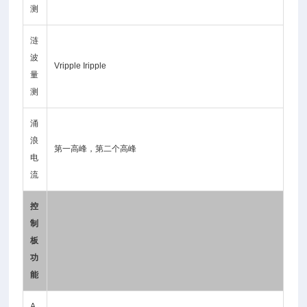
测
涟
波
Vripple Iripple
量
测
涌
浪
第一高峰，第二个高峰
电
流
控
制
板
功
能
A