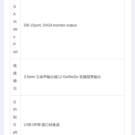
G
A
Vi
DB-15port, SVGA monitor output
de
o
P
ort
线
路
3.5mm 立体声输出接口/ Go/NoGo 音频报警输出
输
出
G
PI
B(
O
USB GPIB 接口转换器
pti