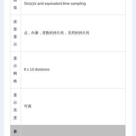
插
Sin(x)/x and equivalent time sampling
值
波
形
点，向量，变数的持久性，无穷的持久性
显
示
显
示
8 x 10 divisions
网
格
显
示
可调
亮
度
界