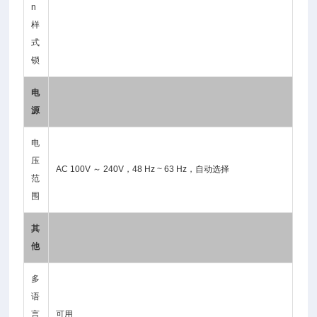
n
样
式
锁
电
源
电
压
AC 100V ～ 240V，48 Hz ~ 63 Hz，自动选择
范
围
其
他
多
语
言
可用