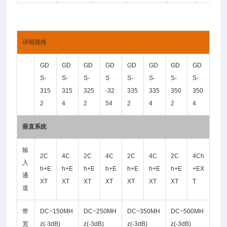
详细规格
GD
GD
GD
GD
GD
GD
GD
GD
S-
S-
S-
S
S-
S-
S-
S-
315
315
325
-32
335
335
350
350
2
4
2
54
2
4
2
4
垂直系统
输
2C
4C
2C
4C
2C
4C
2C
4Ch
入
h+E
h+E
h+E
h+E
h+E
h+E
h+E
+EX
通
XT
XT
XT
XT
XT
XT
XT
T
道
带
DC~150MH
DC~250MH
DC~350MH
DC~500MH
宽
z(-3dB)
z(-3dB)
z(-3dB)
z(-3dB)