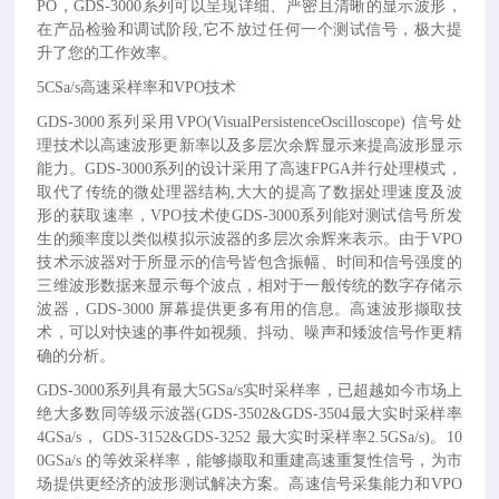
PO，GDS-3000系列可以呈现详细、严密且清晰的显示波形，
在产品检验和调试阶段,它不放过任何一个测试信号，极大提
升了您的工作效率。
5CSa/s高速采样率和VPO技术
GDS-3000系列采用VPO(VisualPersistenceOscilloscope) 信号处
理技术以高速波形更新率以及多层次余辉显示来提高波形显示
能力。GDS-3000系列的设计采用了高速FPGA并行处理模式，
取代了传统的微处理器结构,大大的提高了数据处理速度及波
形的获取速率，VPO技术使GDS-3000系列能对测试信号所发
生的频率度以类似模拟示波器的多层次余辉来表示。由于VPO
技术示波器对于所显示的信号皆包含振幅、时间和信号强度的
三维波形数据来显示每个波点，相对于一般传统的数字存储示
波器，GDS-3000 屏幕提供更多有用的信息。高速波形撷取技
术，可以对快速的事件如视频、抖动、噪声和矮波信号作更精
确的分析。
GDS-3000系列具有最大5GSa/s实时采样率，已超越如今市场上
绝大多数同等级示波器(GDS-3502&GDS-3504最大实时采样率
4GSa/s， GDS-3152&GDS-3252 最大实时采样率2.5GSa/s)。10
0GSa/s 的等效采样率，能够撷取和重建高速重复性信号，为市
场提供更经济的波形测试解决方案。高速信号采集能力和VPO