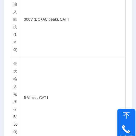
输
入
阻
300V (DC+AC peak), CAT I
抗
(1
M
Ω)
最
大
输
入
电
5 Vrms，CAT I
压
(7
5/
50
Ω)