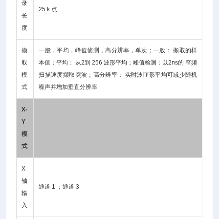
录
25 k 点
长
度
撷
一般，平均，峰值侦测，高分辨率，单次；一般： 撷取的样
取
本值；平均： 从2到 256 波形平均；峰值检测：以2ns的 窄频
模
扫描速度撷取突波；高分辨率： 实时波匣形平均可减少随机
式
噪声并增加垂直分辨率
X-
Y
模
式
X
轴
通道 1 ；通道 3
输
入