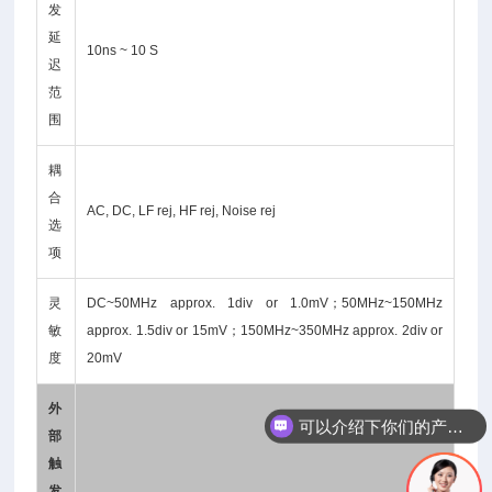
发
延
10ns ~ 10 S
迟
范
围
耦
合
AC, DC, LF rej, HF rej, Noise rej
选
项
灵
DC~50MHz approx. 1div or 1.0mV；50MHz~150MHz
敏
approx. 1.5div or 15mV；150MHz~350MHz approx. 2div or
度
20mV
可以介绍下你们的产品么
外
你们是怎么收费的呢
部
触
发