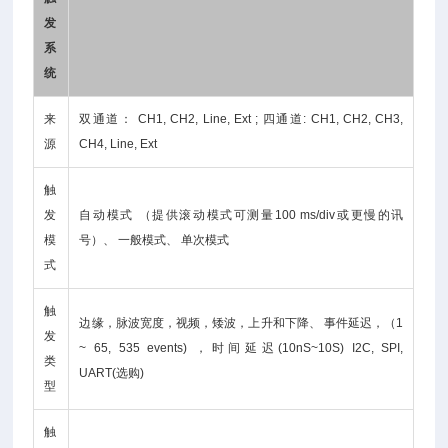
发
系
统
来
双通道： CH1, CH2, Line, Ext ; 四通道: CH1, CH2, CH3,
源
CH4, Line, Ext
触
发
自动模式 （提供滚动模式可测量100 ms/div或更慢的讯
模
号）、 一般模式、 单次模式
式
触
边缘，脉波宽度，视频，矮波，上升和下降、 事件延迟，（1
发
~ 65, 535 events) ，时间延迟(10nS~10S) I2C, SPI,
类
UART(选购)
型
触