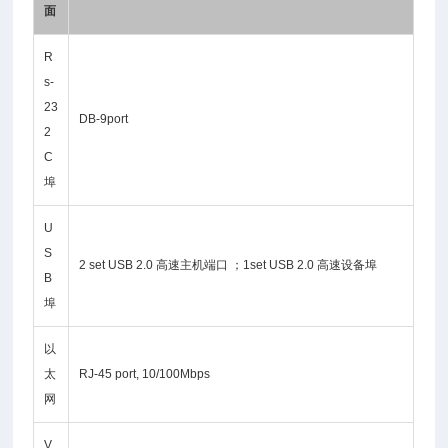
面
R
s-
23
DB-9port
2
C
埠
U
S
2 set USB 2.0 高速主机端口 ；1set USB 2.0 高速设备埠
B
埠
以
太
RJ-45 port, 10/100Mbps
网
V