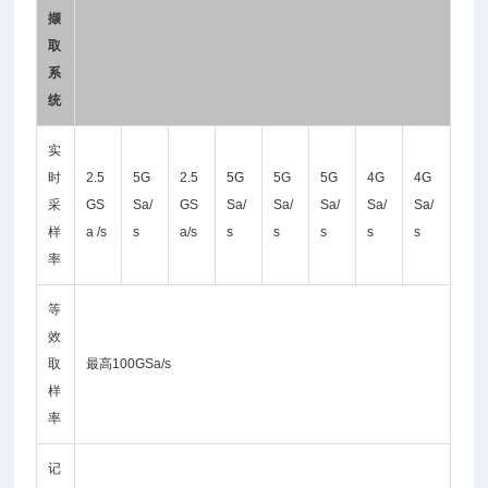
撷
取
系
统
实
时
2.5
5G
2.5
5G
5G
5G
4G
4G
采
GS
Sa/
GS
Sa/
Sa/
Sa/
Sa/
Sa/
样
a /s
s
a/s
s
s
s
s
s
率
等
效
取
最高100GSa/s
样
率
记