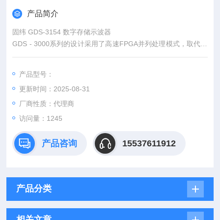
产品简介
固纬 GDS-3154 数字存储示波器
GDS - 3000系列的设计采用了高速FPGA并列处理模式，取代了
传统的微处理器架构，大大地提高数据处理速度及波形的获取速
率，VPO技术使GDS-3000系列能对于测试讯号所发生的频率度
产品型号：
能以类似模拟示波器的多层次余辉来表示。
更新时间：2025-08-31
厂商性质：代理商
访问量：1245
产品咨询
15537611912
产品分类
相关文章