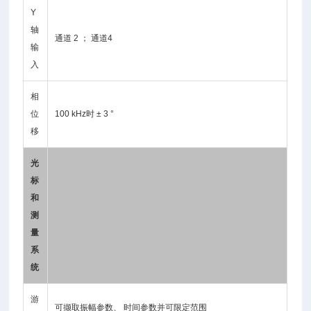
Y
轴
通道 2 ； 通道4
输
入
相
位
100 kHz时 ± 3 °
移
光
标
和
测
量
系
统
游
可撷取振幅参数、 时间参数并可限定范围