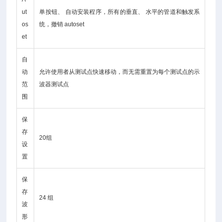
ut
单按钮、 自动安装程序，所有的垂直、 水平的管道和触发系
os
统，撤销 autoset
et
自
动
允许使用者从测试点快速移动，而无需重置为每个测试点的示
范
波器测试点
围
保
存
20组
设
置
保
存
24 组
波
形