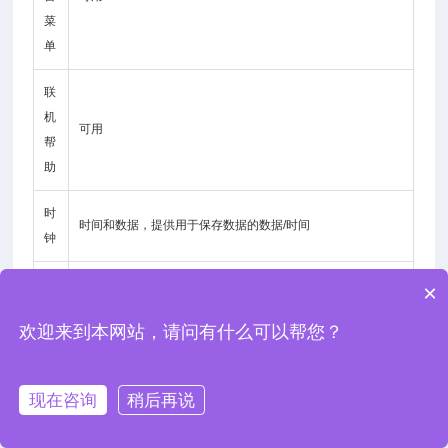
菜
单
联
机
可用
帮
助
时
时间和数据，提供用于保存数据的数据/时间
钟
尺
×
寸
400(W) x 200(H) x 130(D)，大约 4 公斤。
欢迎来到本网站，请问有什么可以帮您？
和
重
量
现在咨询
稍后再说