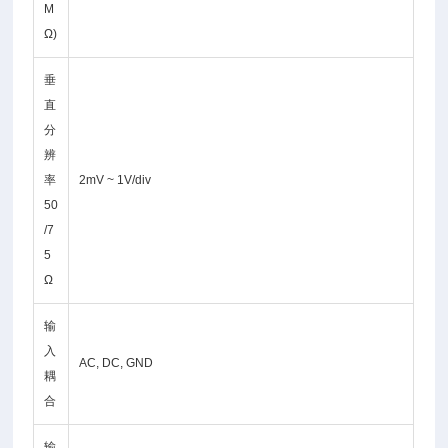
M
Ω)
垂
直
分
辨
率
2mV ~ 1V/div
50
/7
5
Ω
输
入
AC, DC, GND
耦
合
输