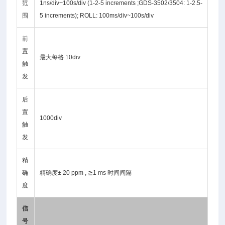
范
1ns/div~100s/div (1-2-5 increments ;GDS-3502/3504: 1-2.5-
围
5 increments); ROLL: 100ms/div~100s/div
前
置
最大每格 10div
触
发
后
置
1000div
触
发
精
确
精确度± 20 ppm , ≧1 ms 时间间隔
度
信
号