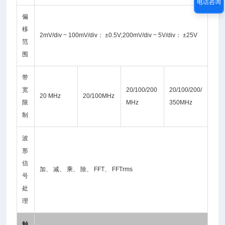
电话咨询
偏
移
2mV/div ~ 100mV/div： ±0.5V;200mV/div ~ 5V/div： ±25V
范
围
带
宽
20/100/200
20/100/200/
20 MHz
20/100MHz
限
MHz
350MHz
制
波
形
信
加、 减、 乘、 除、 FFT、 FFTrms
号
处
理
触