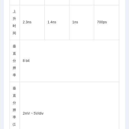
上
升
2.3ns
1.4ns
1ns
700ps
时
间
垂
直
分
8 bit
辨
率
垂
直
分
辨
2mV ~ 5V/div
率
(1