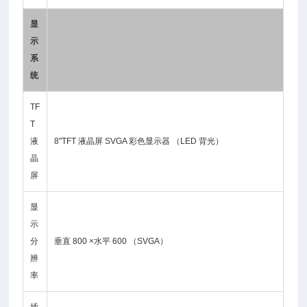
显
示
系
统
TF
T
液
8"TFT 液晶屏 SVGA 彩色显示器 （LED 背光）
晶
屏
显
示
分
垂直 800 ×水平 600 （SVGA）
辨
率