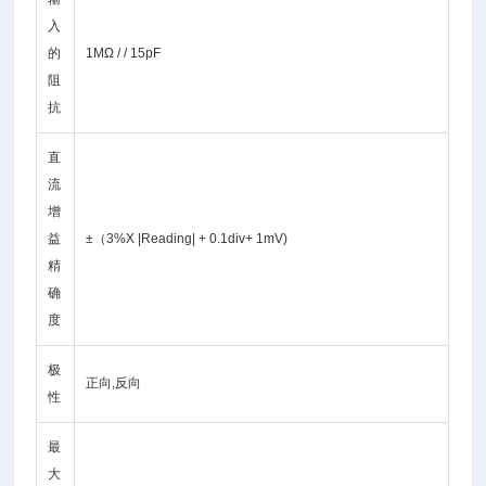
入
的
1MΩ / / 15pF
阻
抗
直
流
增
益
±（3%X |Reading| + 0.1div+ 1mV)
精
确
度
极
正向,反向
性
最
大