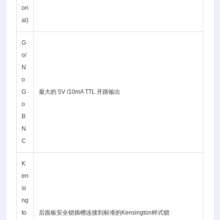
on
al)
G
o/
N
o
G
最大的 5V /10mA TTL 开路输出
o
B
N
C
K
en
si
ng
to
后面板安全锁插槽连接到标准的Kensington样式锁