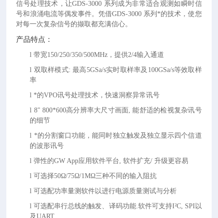
信号处理技术，让GDS-3000 系列成为非常适合观测如瞬时信
号和浪涌电流等偶发事件。凭借GDS-3000 系列*的技术，使您
对每一次复杂信号的撷取都充满信心。
产品特点：
l
带宽
150/250/350/500MHz，提供2/4输入通道
l
双取样模式
: 最高5GSa/s实时取样率及100GSa/s等效取样
率
l
*的
VPO讯号处理技术，快速洞察异常讯号
l
8" 800*600高分辨率大尺寸画面, 能舒适的检视复杂讯号
的细节
l
*的分割窗口功能，能同时独立触发及独立显示四个信道
的波形讯号
l
弹性的
GW App应用软件平台, 软件扩充/ 升级更容易
l
可选择
50Ω/75Ω/1MΩ三种不同的输入阻抗
l
可选配功率量测软件以进行电源质量测试与分析
l
可选配串行总线的触发、译码功能
.软件可支持I²C, SPI以
及UART