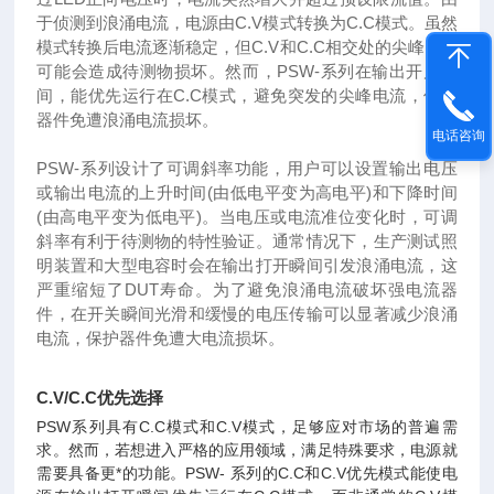
于侦测到浪涌电流，电源由C.V模式转换为C.C模式。虽然
模式转换后电流逐渐稳定，但C.V和C.C相交处的尖峰电流
可能会造成待测物损坏。然而，PSW-系列在输出开启瞬
间，能优先运行在C.C模式，避免突发的尖峰电流，保护
器件免遭浪涌电流损坏。
电话咨询
PSW-系列设计了可调斜率功能，用户可以设置输出电压
或输出电流的上升时间(由低电平变为高电平)和下降时间
(由高电平变为低电平)。当电压或电流准位变化时，可调
斜率有利于待测物的特性验证。通常情况下，生产测试照
明装置和大型电容时会在输出打开瞬间引发浪涌电流，这
严重缩短了DUT寿命。为了避免浪涌电流破坏强电流器
件，在开关瞬间光滑和缓慢的电压传输可以显著减少浪涌
电流，保护器件免遭大电流损坏。
C.V/C.C优先选择
PSW系列具有C.C模式和C.V模式，足够应对市场的普遍需
求。然而，若想进入严格的应用领域，满足特殊要求，电源就
需要具备更*的功能。PSW- 系列的C.C和C.V优先模式能使电