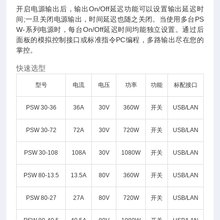
开启电源输出后，输出
On/Off延迟功能可以设置输出延迟时
间;一旦关闭电源输出，时间延迟也随之关闭。当使用多台PS
W-系列电源时，每台On/Off延迟时间均能独立设置。通过后
面板的模拟控制接口或标准指令PC编程，多路输出尽在您的
掌控。
快速选型
型号
电流
电压
功率
功能
标配接口
PSW 30-36
36A
30V
360W
开关
USB/LAN
PSW 30-72
72A
30V
720W
开关
USB/LAN
PSW 30-108
108A
30V
1080W
开关
USB/LAN
PSW 80-13.5
13.5A
80V
360W
开关
USB/LAN
PSW 80-27
27A
80V
720W
开关
USB/LAN