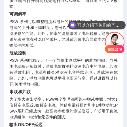
源在输出打开瞬间优先运行在C.C模式，而非通常的C.V模
式。
可调斜率
PSW-系列可以调整电流和电压的转换斜率。通过设置电压和
可以介绍下你们的产品么
电流的上升和下降时间，您可以在电压|电流变化过程中验证
待测物的性能。此外，斜率的调整减缓了电压转移，能够有效
避免浪涌电流对DUT的破坏，尤其适合像电容器这类强电流吸
收器件的测试。
泄放控制
PSW-系列电源设计了一个与输出终端平行的泄放电阻。当关
闭电源断开负载时，泄放电阻将消耗滤波电容中的电量。若没
有泄放电阻，电源可能会对滤波电容持续充电，造成潜在危
险。此外，泄放电阻也可以平滑电压调节率。通过设置可以打
开|关闭泄放电阻。
串联和并联
为了增大输出功率，
PSW每个型号都可以串联或并联，增大1
倍额定电压或3倍额定电流。凭借多量程操作和串1并联功能,P
SW-系列已经成为一款高功率密度的测试仪器，广泛用于直流
电源组件、电池和元器件的测试。
输出
ON/OFF延迟