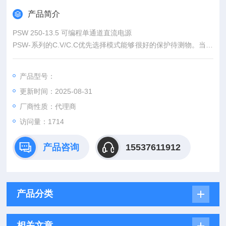
产品简介
PSW 250-13.5 可编程单通道直流电源
PSW-系列的C.V/C.C优先选择模式能够很好的保护待测物。当输
出开启时，传统电源通常处于C.V模式，这会瞬间给电容性负载
或强电流负载带来一个较大的浪涌电流。以LED的I-V曲线验证为
产品型号：
例，使用传统电源就难以完成测量工作。C.V模式下连接LED与
更新时间：2025-08-31
电源，打开输出，当电压超过LED正向电压时，电流突然增大并
超过预设限流值。
厂商性质：代理商
访问量：1714
产品咨询
15537611912
产品分类
相关文章