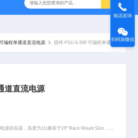
-7050E 交流电源
固纬 GSP-730 频谱分析仪
艾睿光电 C2
电话咨询
扫码加微信
）可编程单通道直流电源
固纬 PSU 6-200 可编程单通道直流电源
编程单通道直流电源
供应器，高度为1U兼容于19“ Rack Mount Size，适
并整合到已经㈲的测试系统。