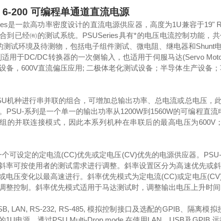
 6-200 可编程单通道直流电源
eries是一款高功率密度设计的直流电源供应器，高度为1U兼容于19" R
到已经㈲的测试系统。PSUSeries具有*的电压电流控制功能，共包含1
测试环境及待测物，包括电子组件测试、微电阻、继电器和Shunt电阻、
列适用于DC/DC转换器的一次侧输入，也适用于伺服马达(Servo M
设备，600V直流偏压应用; 二极体老化测试设备；半导体生产设备；车
SU机种进行串并联的组合，可增加总输出功率、总电流或总电压，
PSU-系列是一个单一的输出功率从1200W到1560W的可编程直流
4组的并联连接模式，因此本系列机种在串联后的最高电压为600V；
是一个可设定的定电流(CC)优先或定电压(CV)优先的电源供应器。P
斜率可按使用者的测试需求进行调整。斜率设置区分为高速优先或斜率
流或电压变化以最高速进行。斜率优先模式为定电流(CC)或定电压(
调整控制。斜率优先模式适用于马达测试时，调整输出电压上升时间
SB, LAN, RS-232, RS-485, 模拟控制接口及选配的GPIB
U电源。透过PSU Multi-Drop mode 在使用LAN、USB及GPIB 远