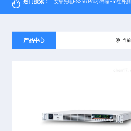
热门搜索：
艾睿光电FS256 Pro小神瞳Pro红
产品中心
当