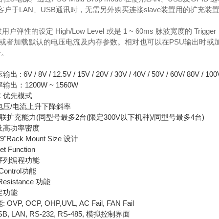
助客户于LAN、USB通讯时，无需另外购买连接slave装置用的扩充装
弹性的设定 High/Low Level 或是 1 ~ 60ms 脉波宽度的 Trigger inpu
或者加载默认的电压电流及内存参数。相对也可以在PSU输出时或加载
信号。
 6V / 8V / 12.5V / 15V / 20V / 30V / 40V / 50V / 60V/ 80V / 100
出：1200W ~ 1560W
C.C 优先模式
电压/电流上升下降斜率
并联扩充能力(同型号最多2台(限定300V以下机种)/同型号最多4台)
及高功率密度
"Rack Mount Size 设计
t Function
序列编程功能
 Control功能
l Resistance 功能
定功能
OVP, OCP, OHP,UVL, AC Fail, FAN Fail
B, LAN, RS-232, RS-485, 模拟控制界面