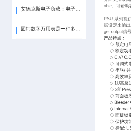
able。可帮
艾德克斯电子负载：电子测试与测量的新方向
PSU-系列提供用户
据设定来输出
固纬数字万用表是一种多用途电子测量仪器
ger output
产品特点：
◇ 额定电压输出 :
◇
额定功率输
◇
C.V/ 
◇
可调式
◇
串联/ 
◇
高效率
◇
1U高及19
◇
3组Prese
◇
前面板
◇
Bleeder
◇
Interna
◇
面板锁
◇
保护功能: 
◇
标配: US