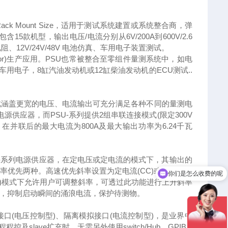
ack Mount Size，适用于测试系统建置或系统整合商，弹
5款机型，输出电压/电流分别从6V/200A到600V/2.6
12V/24V/48V 电池仿真、车用电子装置测试。
otor)生产应用。PSU也常被整合至零组件量测系统中，如电
用电子，8缸汽油发动机或12缸柴油发动机的ECU测试..
此涵盖更宽的电压、电流输出可充分满足各种不同的量测电
电源供应器，而PSU-系列提供2组串联连接模式(限定300V
在并联后的最大电流为800A及最大输出功率为6.24千瓦
SU-系列电源供应器，在定电压或定电流的模式下，其输出的
优先两种。高速优先斜率设置为定电流(CC)或定电压(C
你们是怎么收费的呢
CV)模式下允许用户可调整斜率，可透过此功能进行上升斜率
，抑制启动瞬间的涌浪电流，保护待测物。
、隔离模拟接口(电压控制型)、隔离模拟接口(电流控制型)，是业界中
程程控及slave扩充时，无需另外使用switch/Hub、GPIB c