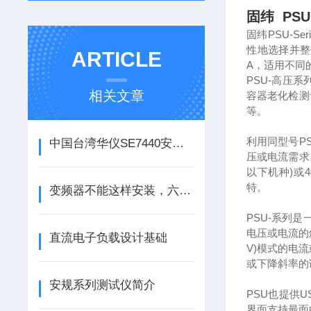
固纬 PSU
固纬PSU-S
性地选择并整合
ARTICLE
A，适用不同的
PSU-高压系
相关文章
容器老化检测
等。
利用同型号P
中国台湾华仪SE7440安规测试仪的实用功能及安全
压或电流需求。
以下机种)或
特。
变频器不能这样安装，六大误区有以下几点
PSU-系列
电压或电流的
直流电子负载设计基础
V)模式的电
或下降斜率的
安规系列测试仪简介
PSU也提供U
界面支持最面的1