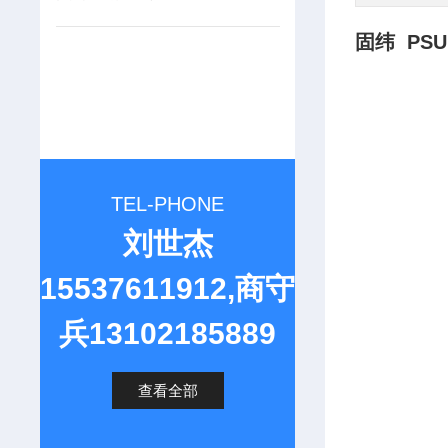
固纬 PSU
TEL-PHONE
刘世杰
15537611912,商守
兵13102185889
查看全部