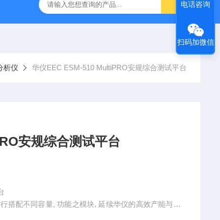
-7050E 交流电源
固纬 GSP-730 频谱分析仪
艾睿光电 C2
电话咨询
扫码加微信
分析仪
华仪EEC ESM-510 MultiPRO安规综合测试平台
ltiPRO安规综合测试平台
台
自行搭配不同容量, 功能之模块, 延续华仪的高效产能与高
线规画提供合适的解决方案。