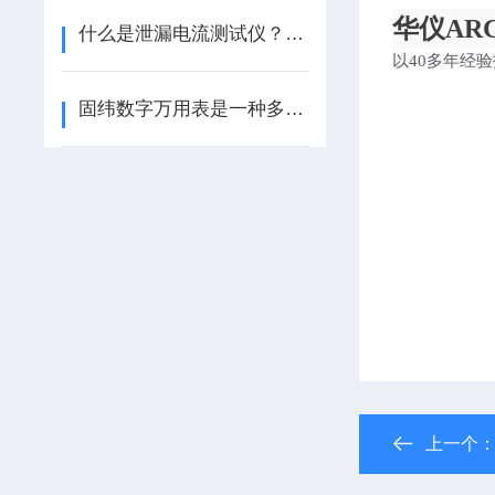
华仪
AR
什么是泄漏电流测试仪？分为哪几种测试？
以
40多年经
固纬数字万用表是一种多用途电子测量仪器
上一个