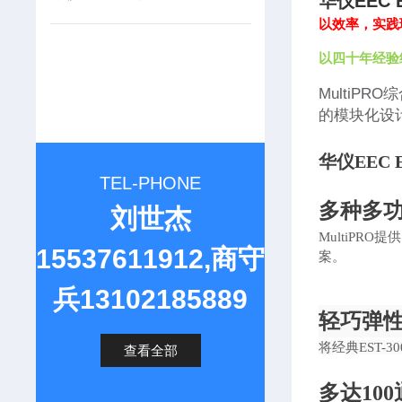
华仪EEC 
以效率，实践
以四十年经验
MultiP
的模块化设
华仪EEC 
TEL-PHONE
多种多
刘世杰
MultiPR
15537611912,商守
案。
兵13102185889
轻巧弹
将经典
EST
查看全部
多达
10