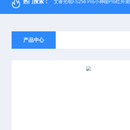
热门搜索：
艾睿光电FS256 Pro小神瞳Pro红
产品中心