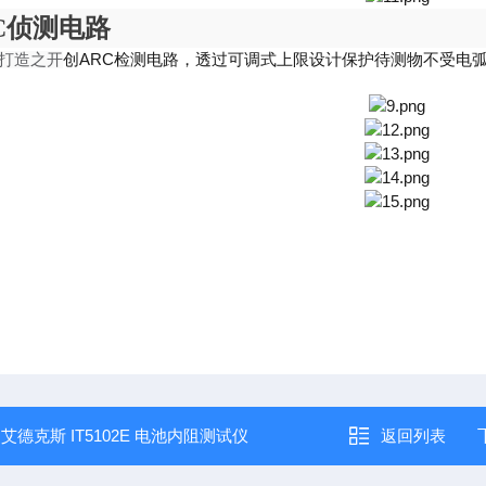
C侦测电路
创ARC检测电路，透过可调式上限设计保护待测物不受电
验打造之开
：
艾德克斯 IT5102E 电池内阻测试仪
返回列表