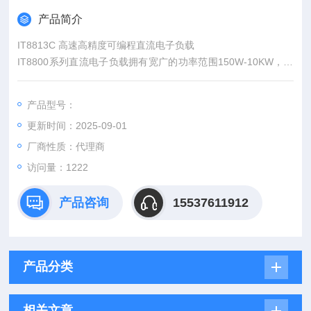
产品简介
IT8813C 高速高精度可编程直流电子负载
IT8800系列直流电子负载拥有宽广的功率范围150W-10KW，电
压电流测量速度均达到50KHz，测试分辨率可达0.1mV/0.01m
A，测试电流上升速度0.001A/us~2.5A/us可调，且内置RS232/U
产品型号：
SB通讯接口，参数指标好，产品稳定性高，应用行业宽泛，能满
更新时间：2025-09-01
足各种测试需求，目前已经应用于多种要求苛刻的测试场所。
厂商性质：代理商
访问量：1222
产品咨询
15537611912
产品分类
相关文章