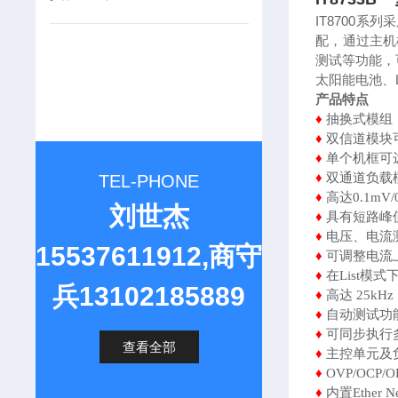
IT8700
配，通过主机
测试等功能，
太阳能电池、
产品特点
♦
抽换式模组
♦
双信道模块
♦
单个机框可
♦
双通道负载
TEL-PHONE
♦
高达0.1mV
刘世杰
♦
具有短路峰
♦
电压、电流测
15537611912,商守
♦
可调整电流
♦
在List模
兵13102185889
♦
高达 25kH
♦
自动测试功
♦
可同步执行
查看全部
♦
主控单元及负
♦
OVP/OCP
♦
内置Ether 