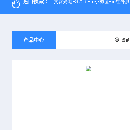
热门搜索：
艾睿光电FS256 Pro小神瞳Pro红
产品中心
当