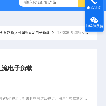
-7050E 交流电源
固纬 GSP-730 频谱分析仪
艾睿光电 C2
电话咨询
扫码加微信
0系列 多路输入可编程直流电子负载
IT8733B 多路输入可编程直流电子负载
可编程直流电子负载
框可达8个通道，扩展机框可达16通道。用户可根据通道数
框控制面板控制或通过内置LAN/RS232/USB等接