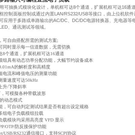
系列采用可抽换式模块化设计，单机框可达
8
个通道，扩展机框可达
16
通
框控制面板控制或通过内置
LAN/RS232/USB
等接口，由上位机软件
可应用于多路或单路输出的
AC/DC
、
DC/DC
电源转换器、充电器等
LED
、通讯测试等领域。
，可自由搭配所需的测试方案;
可同时显示每一信道数据，无需切换
达8个通道，扩展机框可达16通道
模组具有动态功率分配功能，大幅节约设备成本
/0.01mA的解析度和高精度
值电流和峰值电压的测量功能
量速度可达50kHz
上升/下降斜率
式下，可模擬各种带载波形
z 的动态模式
能，可自动判定测试结果是否有超出设定规格
多组电子负载模组拉载
载模块均采用高亮度 VFD 显示
/OPP/OTP/防反接保护功能
Net/USB/RS232通信接口，支持SCPI协议