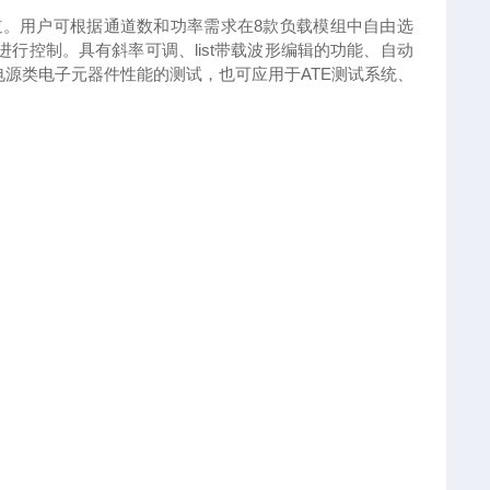
道。用户可根据通道数和功率需求在
8
款负载模组中自由选
进行控制。具有斜率可调、
list
带载波形编辑的功能、自动
电源类电子元器件性能的测试，也可应用于
ATE
测试系统、