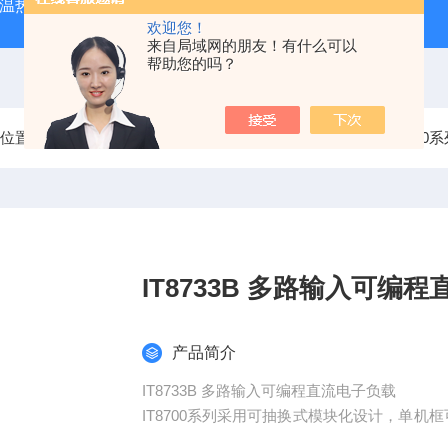
外测温热像仪
固纬 AFG-2225 双通道任意波信号发生器
APS
欢迎您！
来自局域网的朋友！有什么可以
帮助您的吗？
前位置：
首页
产品中心
艾德克斯ITECH电子负载
IT870
IT8733B 多路输入
产品简介
IT8733B 多路输入可编程直流电子负载
IT8700系列采用可抽换式模块化设计，单机
和功率需求在8款负载模组中自由选配，通过主机