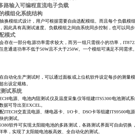
B 多路输入可编程直流电子负载
的模组化系统结构
采用可抽换模组式设计，用户可根据需要自由选配模组。而且每个负载
，因此具有高测试速度。负载模组之间由系统同步控制，也可以同步
配模式
会存在一部分电源功率需求较大，而另一组只需很小的功率，IT8722/
任意通道功率不低于50W且不大于250W。一个模组可满足不同需求
在自动化生产测试时，可以通过面板或上位机软件设定每步的测量
超出设定规格。
H测试系统
可与ITECH电源、电池内阻测试仪及温度采集仪等组建ITS5300电
数据可导出至EXCEL。
可搭配ITECH交直流电源、继电器卡、I/O卡、DSO卡等组建ITS95
模块的测试。
配IT9380软件可实现太阳能电池的多路测试，各路测试界面可自由切换
-V采样率，实现了太阳能电池板高效、全自动化的测试。