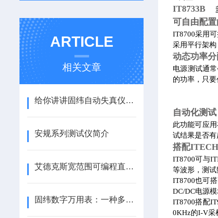
IT8733
可自由配置
IT8700
ARTICLE
采用平行架构
动态功率分
相关文章
电源测试通常
的功率，只要
给你讲讲固纬自动失真仪的操作指南
自动化测试
此功能可应用
安规系列测试仪简介
试结果是否有
搭配ITEC
IT8700
艾德克斯宽范围可编程直流电源的特点
等波形，测试
IT8700也
DC/DC电源
固纬数字万用表：一种多功能的电子测量工具
IT8700搭
0KHz的I